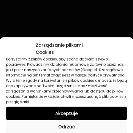
Zarządzanie plikami
Cookies
Korzystamy z plików cookies, aby strona działała szybko i
PRODUKTY DLA TWOJEGO POJAZDU
poprawnie. Prowadzimy działania reklamowe, zarówno przez nas,
OLEJE
SILNIKOWE
.
jak i przez naszych zaufanych partnerów (Google). Szczegółowe
informacje na ten temat znajdziesz w naszej polityce prywatności.
Wyrażenie zgody na korzystanie z plików cookies oznacza, że będą
one zapisywane na Twoim urządzeniu. Masz możliwość
Moc
na wyciągnięcie ręki — zaawansowane formuły i
zarządzania warunkami przechowywania lub dostępu do plików
technologie, które zapewniają silnikowi
maksymalną
cookies. Pamiętaj, że w każdej chwili możesz usunąć pliki cookies z
ochronę
i
wydajność
.
przeglądarki.
Akceptuje
OLEJE SILNIKOWE
OLEJE HYDRAULICZNE
Odrzuć