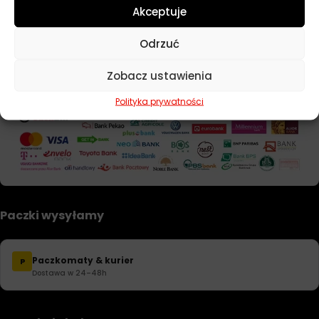
Regulamin sklepu
Akceptuje
Formularz zwrotu i reklamacji
Odrzuć
Bezpieczne płatności
Zobacz ustawienia
Polityka prywatności
Paczki wysyłamy
Paczkomaty & kurier
P
Dostawa w 24–48h