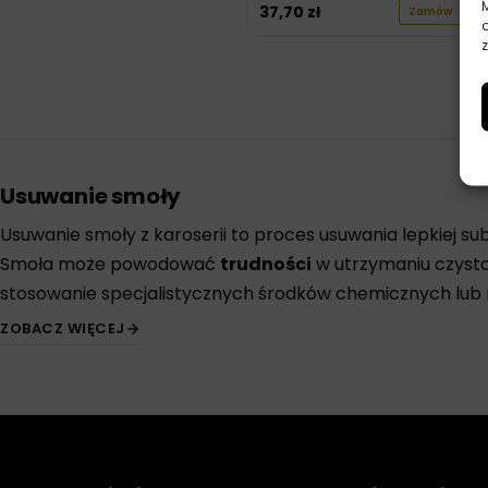
37,70
zł
Zamów
z
Usuwanie smoły
Usuwanie smoły z karoserii to proces usuwania lepkiej su
Smoła może powodować
trudności
w utrzymaniu czysto
stosowanie specjalistycznych środków chemicznych lub m
ZOBACZ WIĘCEJ
Usuwanie smoły z karoserii
Aby usunąć smołę z karoserii samochodu, można skorzys
smoły, które są dostępne w naszym sklepie. Należy jedn