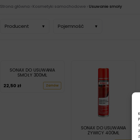
›
›
Strona główna
Kosmetyki samochodowe
Usuwanie smoły
Producent
▾
Pojemność
▾
SONAX DO USUWANIA
SMOŁY 300ML
22,50
zł
Zamów
SONAX DO USUWANIA
ŻYWICY 400ML