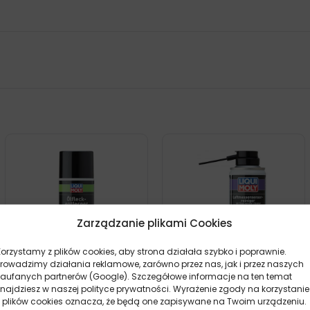
Zarządzanie plikami Cookies
Korzystamy z plików cookies, aby strona działała szybko i poprawnie.
Prowadzimy działania reklamowe, zarówno przez nas, jak i przez naszych
zaufanych partnerów (Google). Szczegółowe informacje na ten temat
LIQUI MOLY ŚRODEK DO
LIQUI MOLY OCZYSZCZACZ
znajdziesz w naszej polityce prywatności. Wyrażenie zgody na korzystanie
USUWANIA PLAM
PRZEPŁYWOMIERZA 200ML
z plików cookies oznacza, że będą one zapisywane na Twoim urządzeniu.
OLEJOWYCH 400ML