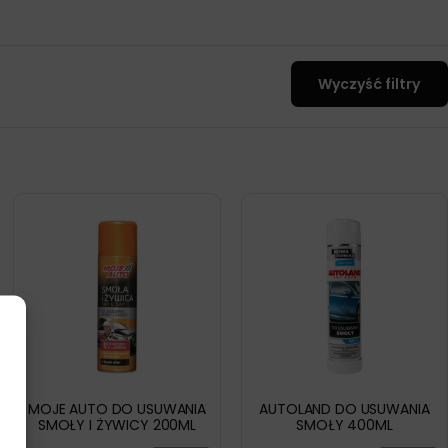
Wyczyść filtry
MOJE AUTO DO USUWANIA
AUTOLAND DO USUWANIA
SMOŁY I ŻYWICY 200ML
SMOŁY 400ML