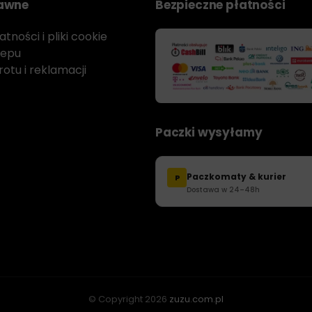
rawne
Bezpieczne płatności
 ciepłej wody i mydła. Namaczamy ręcznik papierowy lub 
tności i pliki cookie
 spłukać powierzchnię i wypolerować.
lepu
otu i reklamacji
na, można spróbować użycia benzyny lub alkoholu izoprop
twopalne.
ych zanieczyszczeń, najlepiej skorzystać z
markowych 
Paczki wysyłamy
dpowiednie narzędzia i środki, aby skutecznie usunąć sm
Paczkomaty & kurier
P
Dostawa w 24–48h
© Copyright
2026
zuzu.com.pl