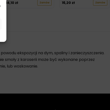
14,10
zł
16,20
zł
Zamów
Zamów
s
 powodu ekspozycji na dym, spaliny i zanieczyszczenia.
anie smoły z karoserii może być wykonane poprzez
ie, lub woskowanie.
posobów jest użycie
specjalnych płynów
do usuwania
akier samochodowy, dlatego przed użyciem zaleca się