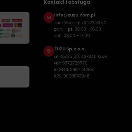
Kontakt i obsługa
gąbkę w ciepłej wodzie z mydłem i delikatnie pocieramy
info@zuzu.com.pl
zamówienia: 73 222 33 50
pon. – pt. 08:00 – 16:00
ylowego. Należy jednak zachować ostrożność i nie używać
sob. 08:00 – 13:00
ŻUŻU Sp. z o.o.
produktów
usług profesjonalnej firmy zajmującej się
ul. Kęcka 40, 43-340 Kozy
ołę i pozostawić karoserię samochodu w idealnym stanie.
NIP: 9372729570
REGON: 386724285
KRS: 0000853946