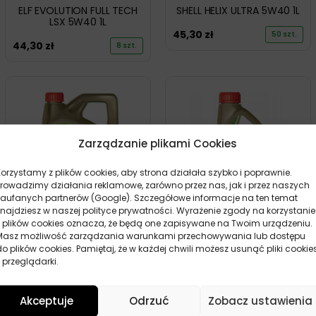
ELF EVOLUTION FULL TECH
SHELL HELIX ULTRA 5W40 1L
LSX 5W40 1L
45,30
zł
50 szt.
44,30
zł
8 szt.
Zarządzanie plikami Cookies
Korzystamy z plików cookies, aby strona działała szybko i poprawnie.
Prowadzimy działania reklamowe, zarówno przez nas, jak i przez naszych
zaufanych partnerów (Google). Szczegółowe informacje na ten temat
znajdziesz w naszej polityce prywatności. Wyrażenie zgody na korzystanie
z plików cookies oznacza, że będą one zapisywane na Twoim urządzeniu.
CASTROL EDGE 5W40 4L
CASTROL EDGE 5W40 1L
Masz możliwość zarządzania warunkami przechowywania lub dostępu
do plików cookies. Pamiętaj, że w każdej chwili możesz usunąć pliki cookie
150,10
zł
45,60
zł
1 szt.
1 szt.
 przeglądarki.
Akceptuje
Odrzuć
Zobacz ustawienia