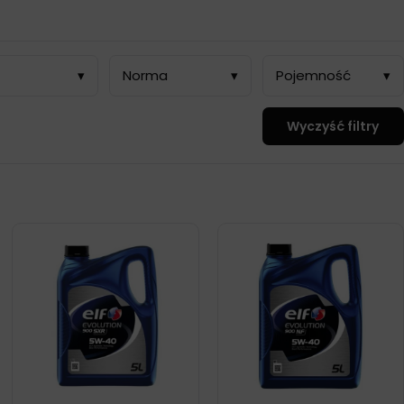
▾
Norma
▾
Pojemność
▾
Wyczyść filtry