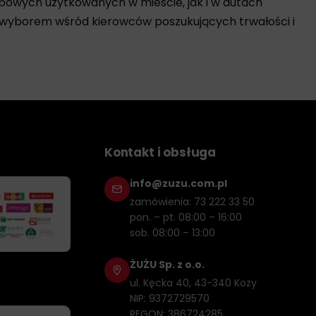
obowych użytkowanych w mieście, jak i w autach
m wyborem wśród kierowców poszukujących trwałości i
 oraz benzynowych, w tym jednostek wyposażonych w
emperaturach. Co ważne, regularne stosowanie
Kontakt i obsługa
łada się na
mniejsze zużycie
kluczowych elementów
info@zuzu.com.pl
rokim zakresie temperatur, olej 5W40 wspomaga
zamówienia: 73 222 33 50
pon. – pt. 08:00 – 16:00
sob. 08:00 – 13:00
koprężne przed osadami wynikającymi ze spalania paliwa
zany i wyłączany. Dzięki niemu zapobiega się nadmiernemu
ŻUŻU Sp. z o.o.
ul. Kęcka 40, 43-340 Kozy
NIP: 9372729570
REGON: 386724285