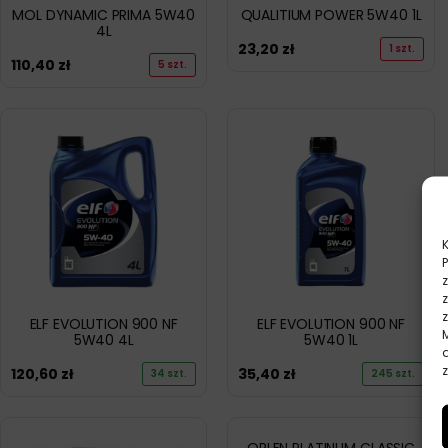
MOL DYNAMIC PRIMA 5W40
QUALITIUM POWER 5W40 1L
4L
23,20
zł
1 szt.
110,40
zł
5 szt.
ELF EVOLUTION 900 NF
ELF EVOLUTION 900 NF
5W40 4L
5W40 1L
z
120,60
zł
35,40
zł
34 szt.
245 szt.