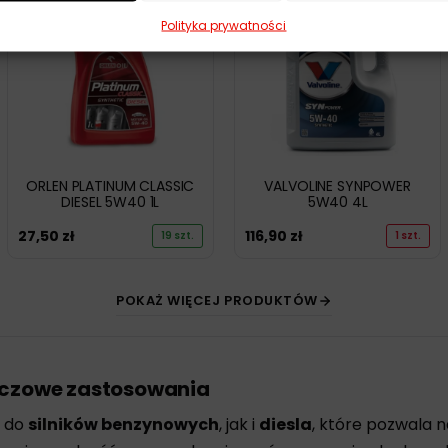
Polityka prywatności
ORLEN PLATINUM CLASSIC
VALVOLINE SYNPOWER
DIESEL 5W40 1L
5W40 4L
27,50
zł
116,90
zł
19 szt.
1 szt.
POKAŻ WIĘCEJ PRODUKTÓW
luczowe zastosowania
o do
silników benzynowych
, jak i
diesla
, które pozwala