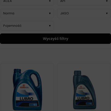
ACEA
▾
API
▾
Norma
▾
JASO
▾
Pojemność
▾
Wyczyść filtry