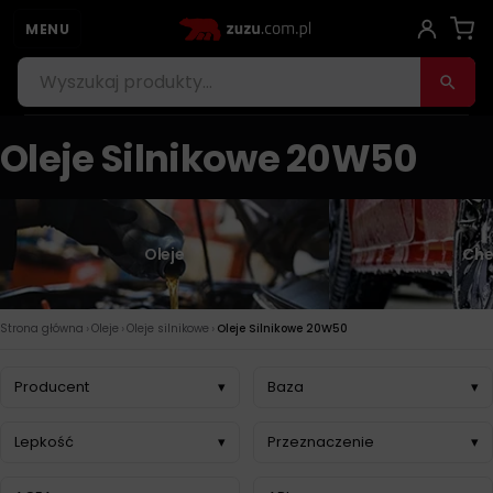
MENU
Oleje Silnikowe 20W50
Oleje
Che
›
›
›
Strona główna
Oleje
Oleje silnikowe
Oleje Silnikowe 20W50
Producent
▾
Baza
▾
Lepkość
▾
Przeznaczenie
▾