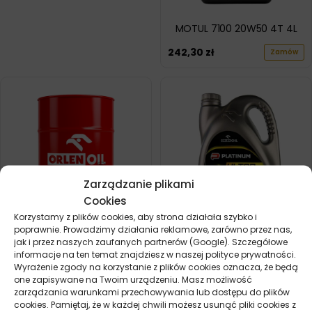
MOTUL 7100 20W50 4T 4L
242,30
zł
Zamów
Zarządzanie plikami
Cookies
Korzystamy z plików cookies, aby strona działała szybko i
poprawnie. Prowadzimy działania reklamowe, zarówno przez nas,
ORLEN LUBRO 20W50 200L
ORLEN PLATINUM ULTOR
jak i przez naszych zaufanych partnerów (Google). Szczegółowe
DIESEL 20W50 5L
informacje na ten temat znajdziesz w naszej polityce prywatności.
2040,50
zł
Zamów
Wyrażenie zgody na korzystanie z plików cookies oznacza, że będą
96,10
zł
Zamów
one zapisywane na Twoim urządzeniu. Masz możliwość
zarządzania warunkami przechowywania lub dostępu do plików
cookies. Pamiętaj, że w każdej chwili możesz usunąć pliki cookies z