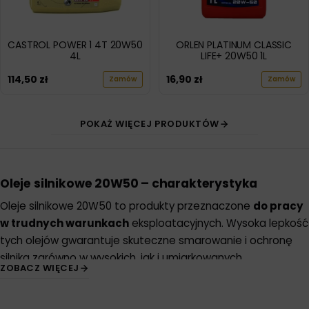
CASTROL POWER 1 4T 20W50
ORLEN PLATINUM CLASSIC
4L
LIFE+ 20W50 1L
114,50
zł
16,90
zł
Zamów
Zamów
POKAŻ WIĘCEJ PRODUKTÓW
Oleje silnikowe 20W50 – charakterystyka
Oleje silnikowe 20W50 to produkty przeznaczone
do pracy
w trudnych warunkach
eksploatacyjnych. Wysoka lepkość
tych olejów gwarantuje skuteczne smarowanie i ochronę
silnika zarówno w wysokich, jak i umiarkowanych
ZOBACZ WIĘCEJ
temperaturach. Dedykowane są do starszych konstrukcji
silników, pojazdów zabytkowych, maszyn przemysłowych