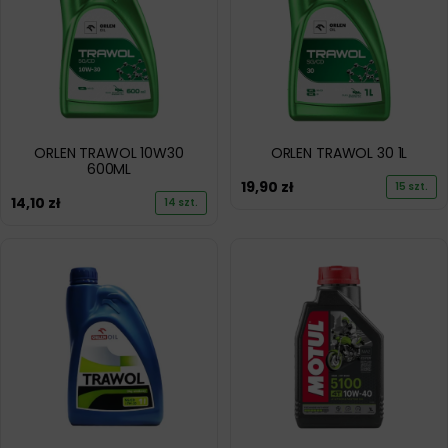
ORLEN TRAWOL 10W30
ORLEN TRAWOL 30 1L
600ML
19,90
zł
15 szt.
14,10
zł
14 szt.