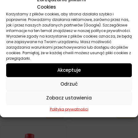
Cookies
MOTUL 5100 10W50 4T 4L
MOTUL 5100 10W50 4T 1L
Korzystamy z plików cookies, aby strona działała szybko i
poprawnie. Prowadzimy działania reklamowe, zarówno przez nas,
188,20
zł
61,10
zł
Zamów
Zamów
jak i przez naszych zaufanych partnerów (Google). Szczegółowe
informacje na ten temat znajdziesz w naszej polityce prywatności.
Wyrażenie zgody na korzystanie z plików cookies oznacza, że będą
one zapisywane na Twoim urządzeniu. Masz możliwość
zarządzania warunkami przechowywania lub dostępu do plików
cookies. Pamiętaj, że w każdej chwili możesz usunąć pliki cookies z
przeglądarki.
Akceptuje
Odrzuć
Zobacz ustawienia
MOTUL 5100 10W40 4T 60L
MOTUL 5100 10W40 4T 4L
Polityka prywatności
1899,50
zł
165,40
zł
Zamów
Zamów