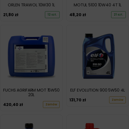
ORLEN TRAWOL 10W30 1L
MOTUL 5100 10W40 4T 1L
21,80
zł
48,20
zł
12 szt.
21 szt.
FUCHS AGRIFARM MOT 15W50
ELF EVOLUTION 900 5W50 4L
20L
131,70
zł
Zamów
420,40
zł
Zamów