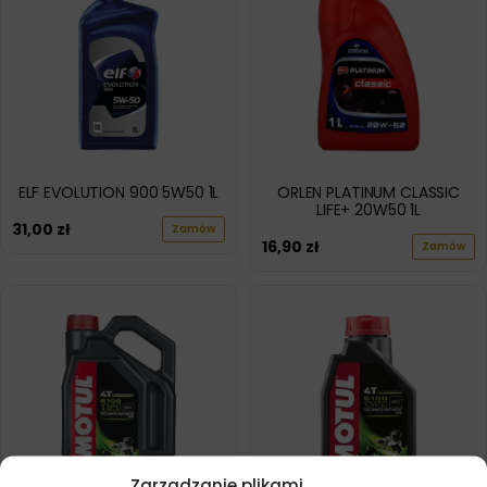
ELF EVOLUTION 900 5W50 1L
ORLEN PLATINUM CLASSIC
LIFE+ 20W50 1L
31,00
zł
Zamów
16,90
zł
Zamów
Zarządzanie plikami