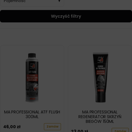
Pojemność
▾
Wyczyść filtry
MA PROFESSIONAL ATF FLUSH
MA PROFESSIONAL
300ML
REGENERATOR SKRZYŃ
BIEGÓW 150ML
46,00
zł
Zamów
23,00
zł
Zamów