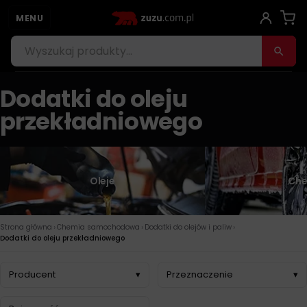
MENU
Dodatki do oleju
przekładniowego
Oleje
Che
›
›
›
Strona główna
Chemia samochodowa
Dodatki do olejów i paliw
Dodatki do oleju przekładniowego
Producent
▾
Przeznaczenie
▾