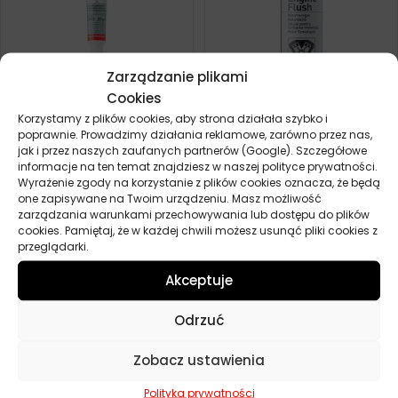
Zarządzanie plikami
Cookies
Korzystamy z plików cookies, aby strona działała szybko i
LIQUI MOLY DODATEK DO
LIQUI MOLY DODATEK DO
poprawnie. Prowadzimy działania reklamowe, zarówno przez nas,
OLEJU PRZEKŁADNIOWEGO
PŁUKANIA PRZEKŁADNI 150ML
jak i przez naszych zaufanych partnerów (Google). Szczegółowe
20G
informacje na ten temat znajdziesz w naszej polityce prywatności.
35,60
zł
Zamów
28,50
Wyrażenie zgody na korzystanie z plików cookies oznacza, że będą
zł
Zamów
one zapisywane na Twoim urządzeniu. Masz możliwość
zarządzania warunkami przechowywania lub dostępu do plików
cookies. Pamiętaj, że w każdej chwili możesz usunąć pliki cookies z
POKAŻ WIĘCEJ PRODUKTÓW
przeglądarki.
Akceptuje
Dodatki do oleju przekładniowego
Odrzuć
to substancje chemiczne dodawane do oleju
Zobacz ustawienia
przekładniowego w celu poprawienia jego właściwości lub
zapewnienia lepszej ochrony przekładni lub układu
Polityka prywatności