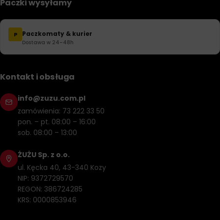
Paczki wysyłamy
Paczkomaty & kurier
P
Dostawa w 24–48h
Kontakt i obsługa
info@zuzu.com.pl
zamówienia: 73 222 33 50
pon. – pt. 08:00 – 16:00
sob. 08:00 – 13:00
ŻUŻU Sp. z o.o.
ul. Kęcka 40, 43-340 Kozy
NIP: 9372729570
REGON: 386724285
KRS: 0000853946