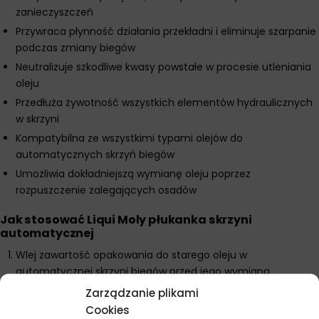
zanieczyszczeń
Przywraca płynność działania przekładni i eliminuje szarpanie
podczas zmiany biegów
Neutralizuje szkodliwe kwasy powstałe w procesie utleniania
oleju
Przedłuża żywotność wszystkich elementów hydraulicznych
w skrzyni
Kompatybilna ze wszystkimi typami olejów do
automatycznych skrzyń biegów
Umożliwia dokładniejszą wymianę oleju poprzez
rozpuszczenie zalegających osadów
Jak stosować Liqui Moly płukanka skrzyni
automatycznej
Wlej zawartość opakowania do starego oleju w
automatycznej skrzyni biegów przed jego wymianą
Uruchom silnik i pozostaw na biegu jałowym przez 10-15
Zarządzanie plikami
minut
Cookies