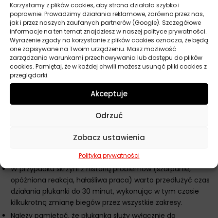
Wykonaj krótką jazdę zmieniając biegi przez wszystkie
Korzystamy z plików cookies, aby strona działała szybko i
poprawnie. Prowadzimy działania reklamowe, zarówno przez nas,
zakresy przekładni
jak i przez naszych zaufanych partnerów (Google). Szczegółowe
Zatrzymaj samochód i przeprowadź pełną wymianę oleju w
informacje na ten temat znajdziesz w naszej polityce prywatności.
Wyrażenie zgody na korzystanie z plików cookies oznacza, że będą
skrzyni biegów
one zapisywane na Twoim urządzeniu. Masz możliwość
Zastosuj nowy, odpowiedni dla danego modelu olej do
zarządzania warunkami przechowywania lub dostępu do plików
automatycznej skrzyni biegów
cookies. Pamiętaj, że w każdej chwili możesz usunąć pliki cookies z
przeglądarki.
Uzupełnij poziom oleju zgodnie z zaleceniami producenta
pojazdu
Akceptuje
Dodatkowe wskazówki Liqui Moly płukanka skrzyni
Odrzuć
automatycznej
Dla uzyskania najlepszych rezultatów stosuj płukankę przy
Zobacz ustawienia
każdej wymianie oleju w automatycznej skrzyni biegów,
szczególnie w pojazdach o przebiegu powyżej 60 000 km.
Polityka prywatności
W przypadku skrzyni z historią problemów (szarpanie,
opóźniona reakcja, hałaśliwa praca) warto przedłużyć czas
działania płukanki do 30 minut, wykonując w tym czasie
kilkukrotną zmianę biegów przez wszystkie zakresy.
Należy pamiętać, że płukanka służy wyłącznie do