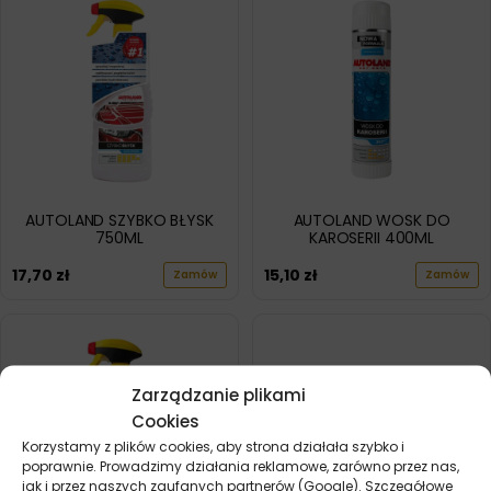
AUTOLAND SZYBKO BŁYSK
AUTOLAND WOSK DO
750ML
KAROSERII 400ML
17,70
zł
15,10
zł
Zamów
Zamów
Zarządzanie plikami
Cookies
Korzystamy z plików cookies, aby strona działała szybko i
poprawnie. Prowadzimy działania reklamowe, zarówno przez nas,
jak i przez naszych zaufanych partnerów (Google). Szczegółowe