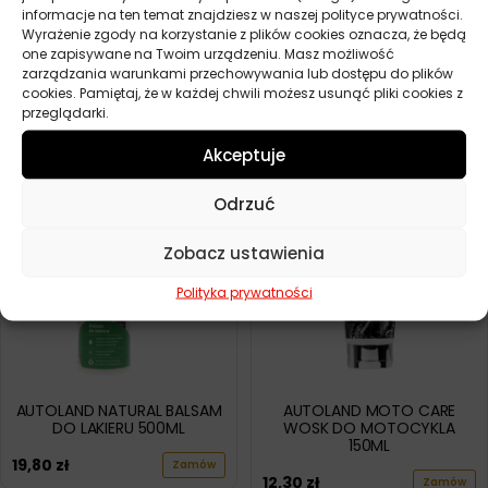
informacje na ten temat znajdziesz w naszej polityce prywatności.
Wyrażenie zgody na korzystanie z plików cookies oznacza, że będą
one zapisywane na Twoim urządzeniu. Masz możliwość
AUTOLAND WOSK W PŁYNIE
AUTOLAND ULTRAWOSK 100G
zarządzania warunkami przechowywania lub dostępu do plików
750ML
cookies. Pamiętaj, że w każdej chwili możesz usunąć pliki cookies z
34,60
zł
Zamów
przeglądarki.
13,20
zł
Zamów
Akceptuje
Odrzuć
Zobacz ustawienia
Polityka prywatności
AUTOLAND NATURAL BALSAM
AUTOLAND MOTO CARE
DO LAKIERU 500ML
WOSK DO MOTOCYKLA
150ML
19,80
zł
Zamów
12,30
zł
Zamów