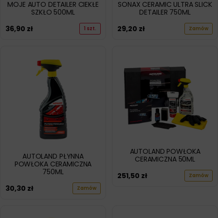
MOJE AUTO DETAILER CIEKŁE
SONAX CERAMIC ULTRA SLICK
SZKŁO 500ML
DETAILER 750ML
36,90
zł
29,20
zł
1 szt.
Zamów
AUTOLAND POWŁOKA
AUTOLAND PŁYNNA
CERAMICZNA 50ML
POWŁOKA CERAMICZNA
750ML
251,50
zł
Zamów
30,30
zł
Zamów