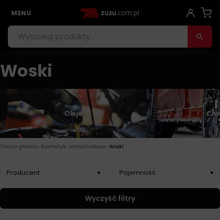
MENU
Woski
Oleje
Che
›
›
Strona główna
Kosmetyki samochodowe
Woski
Producent
▾
Pojemność
▾
Wyczyść filtry