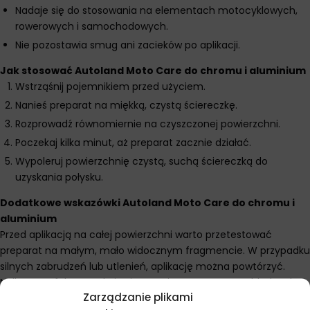
Nadaje się do stosowania na elementach motocyklowych,
rowerowych i samochodowych.
Nie pozostawia smug ani zacieków po aplikacji.
Jak stosować Autoland Moto Care do chromu i aluminium
Wstrząśnij pojemnikiem przed użyciem.
Nanieś preparat na miękką, czystą ściereczkę.
Rozprowadź równomiernie na czyszczonej powierzchni.
Poczekaj kilka minut, aż preparat zacznie działać.
Wypoleruj powierzchnię czystą, suchą ściereczką do
uzyskania połysku.
Dodatkowe wskazówki Autoland Moto Care do chromu i
aluminium
Przed aplikacją na całej powierzchni warto przetestować
preparat na małym, mało widocznym fragmencie. W przypadku
silnych zabrudzeń lub utlenień, aplikację można powtórzyć.
Najlepsze efekty uzyskuje się stosując preparat na chłodnych
Zarządzanie plikami
powierzchniach, z dala od bezpośredniego działania promieni