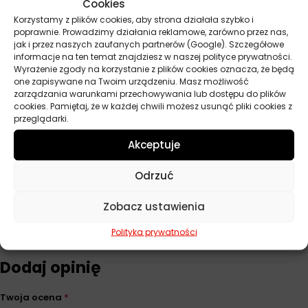
Cookies
słonecznych. Dla optymalnej ochrony zaleca się powtarzanie
aplikacji co 2-3 miesiące lub po intensywnym użytkowaniu
Korzystamy z plików cookies, aby strona działała szybko i
poprawnie. Prowadzimy działania reklamowe, zarówno przez nas,
pojazdu w trudnych warunkach.
jak i przez naszych zaufanych partnerów (Google). Szczegółowe
informacje na ten temat znajdziesz w naszej polityce prywatności.
Wyrażenie zgody na korzystanie z plików cookies oznacza, że będą
one zapisywane na Twoim urządzeniu. Masz możliwość
Parametry techniczne
zarządzania warunkami przechowywania lub dostępu do plików
cookies. Pamiętaj, że w każdej chwili możesz usunąć pliki cookies z
przeglądarki.
Pojemność
150 ml
Akceptuje
Producent
Autoland
Odrzuć
Zobacz ustawienia
Opinie
Polityka prywatności
Na razie nie ma opinii o produkcie.
Dodaj opinię
Twoja ocena
*