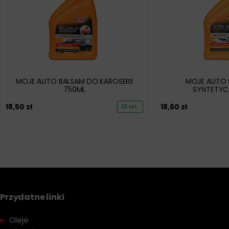
MOJE AUTO BALSAM DO KAROSERII
MOJE AUTO 
750ML
SYNTETYC
18,50
zł
18,60
zł
12 szt.
Przydatne linki
Oleje