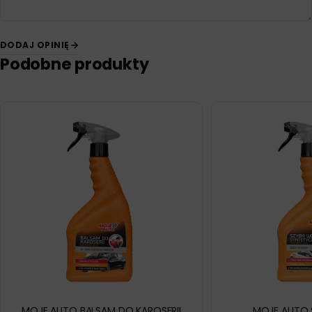
DODAJ OPINIĘ
Podobne produkty
MOJE AUTO BALSAM DO KAROSERII
MOJE AUTO 