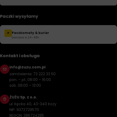
Paczki wysyłamy
Paczkomaty & kurier
P
Dostawa w 24–48h
Kontakt i obsługa
info@zuzu.com.pl
zamówienia: 73 222 33 50
pon. – pt. 08:00 – 16:00
sob. 08:00 – 13:00
ŻUŻU Sp. z o.o.
ul. Kęcka 40, 43-340 Kozy
NIP: 9372729570
REGON: 386724285