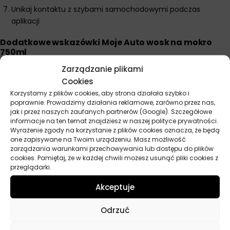
Unikaj kontaktu z szybami samochodowymi podczas
aplikacji
Dodatkowe wskazówki Moje Auto wosk na mokro
750ml
Największą zaletą wosku na mokro jest oszczędność czasu – nie
Zarządzanie plikami
musisz czekać, aż samochód wyschnie po myciu. Najlepiej
Cookies
pracować w cieniu, unikając aplikacji na rozgrzanym lakierze w
Korzystamy z plików cookies, aby strona działała szybko i
poprawnie. Prowadzimy działania reklamowe, zarówno przez nas,
słońcu. Używaj czystych ściereczek mikrofibrowych – brudne
jak i przez naszych zaufanych partnerów (Google). Szczegółowe
mogą pozostawiać smugi lub zarysowania. Jeśli przypadkowo
informacje na ten temat znajdziesz w naszej polityce prywatności.
rozpylisz na szyby, natychmiast wytrzyj suchą ściereczką.
Wyrażenie zgody na korzystanie z plików cookies oznacza, że będą
Regularnie stosowany co 2-3 mycia znacznie przedłuży
one zapisywane na Twoim urządzeniu. Masz możliwość
zarządzania warunkami przechowywania lub dostępu do plików
żywotność lakieru i ułatwi usuwanie brudu. Jeden spray
cookies. Pamiętaj, że w każdej chwili możesz usunąć pliki cookies z
wystarczy na powierzchnię około 50×50 cm, więc nie przesadzaj
przeglądarki.
z ilością.
Akceptuje
Odrzuć
Parametry techniczne