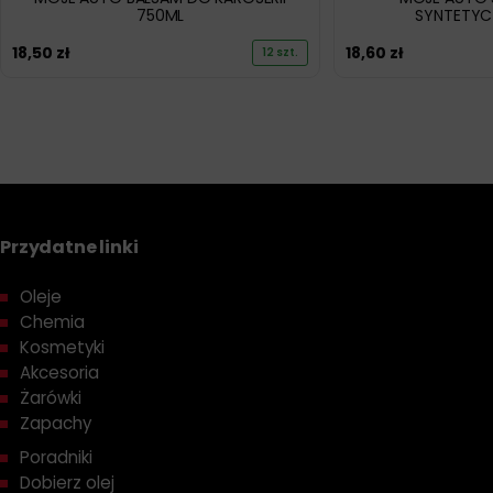
750ML
SYNTETYC
18,50
zł
18,60
zł
12 szt.
Przydatne linki
Oleje
Chemia
Kosmetyki
Akcesoria
Żarówki
Zapachy
Poradniki
Dobierz olej