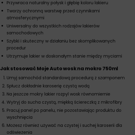
Przywraca naturalny połysk i głębię koloru lakieru
Tworzy ochronną warstwę przed czynnikami
atmosferycznymi
Uniwersalny do wszystkich rodzajów lakierów
samochodowych
Szybki i skuteczny w działaniu bez skomplikowanych
procedur
Utrzymuje lakier w doskonałym stanie między myciami
Jak stosować Moje Auto wosk na mokro 750ml
Umyj samochód standardową procedurą z szamponem
Spłucz dokładnie karoserię czystą wodą
Na jeszcze mokry lakier rozpyl wosk równomiernie
Wytryj do sucha czystą, miękką ściereczką z mikrofibry
Pracuj panel po panelu, nie pozostawiając produktu do
wyschnięcia
Możesz również używać na czystej i suchej karoserii dla
odświeżenia