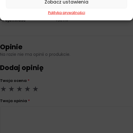
Zobacz ustawienia
Producent
Moje Auto
Polityka prywatności
Pojemność
750 ml
Opinie
Na razie nie ma opinii o produkcie.
Dodaj opinię
Twoja ocena
*
Twoja opinia
*