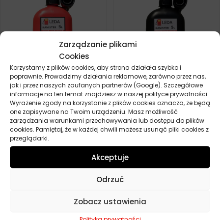
Zarządzanie plikami
Cookies
Korzystamy z plików cookies, aby strona działała szybko i
poprawnie. Prowadzimy działania reklamowe, zarówno przez nas,
jak i przez naszych zaufanych partnerów (Google). Szczegółowe
LEDA KANISTER NA PALIWO
LEDA KANISTER NA PALIWO
informacje na ten temat znajdziesz w naszej polityce prywatności.
CZERWONY 5L
CZARNY 5L
Wyrażenie zgody na korzystanie z plików cookies oznacza, że będą
one zapisywane na Twoim urządzeniu. Masz możliwość
13,00
zł
13,00
zł
Zamów
Zamów
zarządzania warunkami przechowywania lub dostępu do plików
cookies. Pamiętaj, że w każdej chwili możesz usunąć pliki cookies z
przeglądarki.
HICO KANISTER PLASTIKOWY
10L
Akceptuje
0,00
zł
Zamów
Odrzuć
Zobacz ustawienia
Polityka prywatności