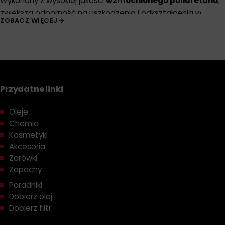
Wykonany z wysokiej jakości
wzmocnionego poliuretanu
,
zwiększa odporność na uszkodzenia i odkształcenia w
ZOBACZ WIĘCEJ
wyniku działania wysokich temperatur oraz uszkodzeń
mechanicznych. Posiada elastyczny lejek oraz korek
przymocowany do paska.
Przydatne linki
Oleje
Chemia
Kosmetyki
Akcesoria
Żarówki
Zapachy
Poradniki
Dobierz olej
Dobierz filtr