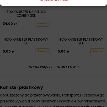
LEDA KANISTER NA PALIWO
CZARNY 20L
34,00
zł
Zamów
HICO KANISTER PLASTIKOWY
HICO KANISTER PLASTIKOWY
5L
20L
0,00
zł
0,00
zł
Zamów
Zamów
POKAŻ WIĘCEJ PRODUKTÓW
Kanister plastikowy
dopuszczony do przechowywania, transportu i czasowego
przechowywania paliw płynnych i innych olejów mineralnych.