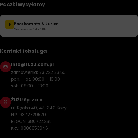
Paczki wysyłamy
Paczkomaty & kurier
P
Dostawa w 24–48h
Kontakt i obsługa
info@zuzu.com.pl
zamówienia: 73 222 33 50
pon. – pt. 08:00 – 16:00
sob. 08:00 – 13:00
ŻUŻU Sp. z o.o.
ul. Kęcka 40, 43-340 Kozy
NIP: 9372729570
REGON: 386724285
KRS: 0000853946