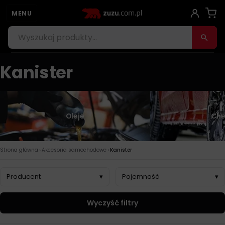
MENU
Kanister
Oleje
Che
›
›
Strona główna
Akcesoria samochodowe
Kanister
Producent
▾
Pojemność
▾
Wyczyść filtry