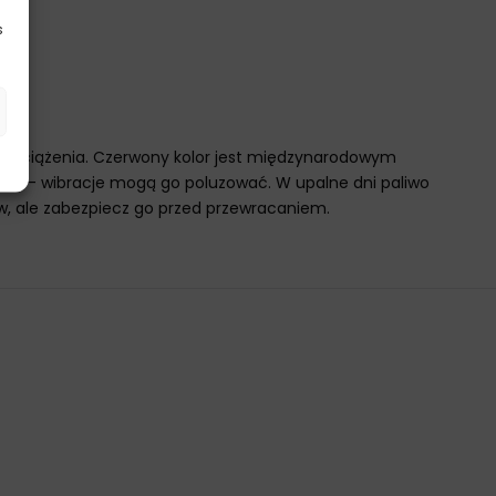
s
go obciążenia. Czerwony kolor jest międzynarodowym
cie – wibracje mogą go poluzować. W upalne dni paliwo
ków, ale zabezpiecz go przed przewracaniem.