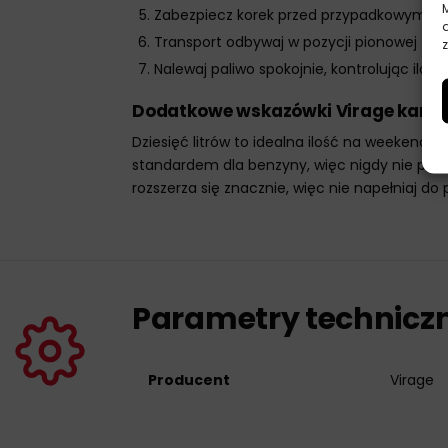
Zabezpiecz korek przed przypadkowym o
Transport odbywaj w pozycji pionowej z 
z
Nalewaj paliwo spokojnie, kontrolując ilość
Dodatkowe wskazówki Virage kanist
Dziesięć litrów to idealna ilość na weekend
standardem dla benzyny, więc nigdy nie pom
rozszerza się znacznie, więc nie napełniaj d
Parametry technicz
Producent
Virage