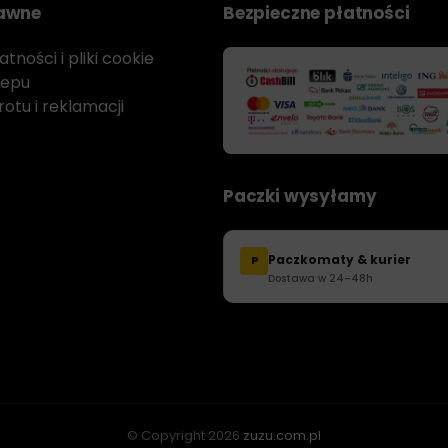
rawne
Bezpieczne płatności
tności i pliki cookie
lepu
otu i reklamacji
Paczki wysyłamy
Paczkomaty & kurier
P
Dostawa w 24–48h
© Copyright
2026
zuzu.com.pl