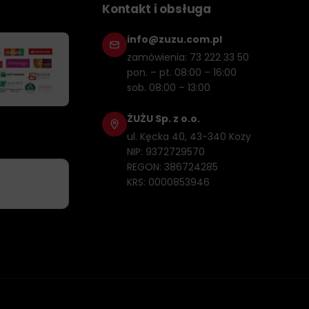
Kontakt i obsługa
info@zuzu.com.pl
zamówienia: 73 222 33 50
pon. – pt. 08:00 – 16:00
sob. 08:00 – 13:00
ŻUŻU Sp. z o.o.
ul. Kęcka 40, 43-340 Kozy
NIP: 9372729570
REGON: 386724285
KRS: 0000853946