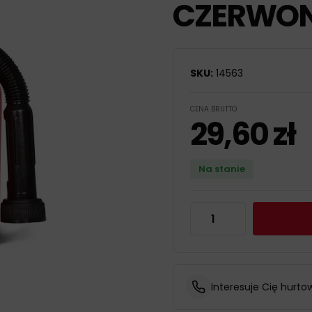
CZERWON
SKU:
14563
CENA BRUTTO
29,60
zł
Na stanie
Interesuje Cię hurto