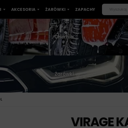
I
AKCESORIA
ŻARÓWKI
ZAPACHY
Chemia
Żarówki
0L
VIRAGE K