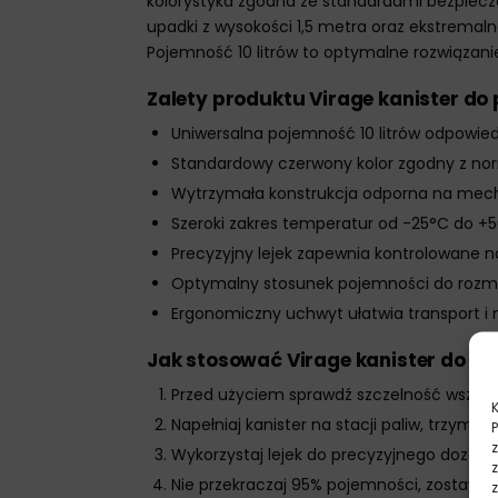
kolorystyka zgodna ze standardami bezpiecz
upadki z wysokości 1,5 metra oraz ekstremal
Pojemność 10 litrów to optymalne rozwiązani
Zalety produktu Virage kanister do 
Uniwersalna pojemność 10 litrów odpowie
Standardowy czerwony kolor zgodny z n
Wytrzymała konstrukcja odporna na mec
Szeroki zakres temperatur od -25°C do +
Precyzyjny lejek zapewnia kontrolowane 
Optymalny stosunek pojemności do rozm
Ergonomiczny uchwyt ułatwia transport i
Jak stosować Virage kanister do pa
Przed użyciem sprawdź szczelność wszyst
Napełniaj kanister na stacji paliw, trzymaj
Wykorzystaj lejek do precyzyjnego dozowa
Nie przekraczaj 95% pojemności, zostawia