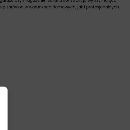
 garażu czy magazynie. Solidna konstrukcja wytrzymująca
 się zarówno w warunkach domowych, jak i profesjonalnych.