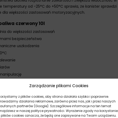
eństwa ułatwia rozpoznanie zawartości i zwiększa widoczność w
ne temperatury od -25°C do +50°C sprawia, że kanister sprawdzi
e dla większości zastosowań motoryzacyjnych.
paliwa czerwony 10l
dnia do większości zastosowań
ormami bezpieczeństwa
haniczne uszkodzenia
50°C
nalewanie
iarów
 manipulację
liwa czerwony 10l
Zarządzanie plikami Cookies
kich połączeń
Korzystamy z plików cookies, aby strona działała szybko i poprawnie.
ąc go przy ziemi
Prowadzimy działania reklamowe, zarówno przez nas, jak i przez naszych
zaufanych partnerów (Google). Szczegółowe informacje na ten temat
nia paliwa
znajdziesz w naszej polityce prywatności. Wyrażenie zgody na korzystanie
jąc miejsce na rozszerzalność
z plików cookies oznacza, że będą one zapisywane na Twoim urządzeniu.