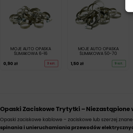
MOJE AUTO OPASKA
MOJE AUTO OPASKA
ŚLIMAKOWA 6-16
ŚLIMAKOWA 50-70
0,90
zł
1,50
zł
3 szt.
9 szt.
Opaski Zaciskowe Trytytki – Niezastąpione 
Opaski zaciskowe kablowe – zaciskowe lub szerzej znan
spinania i unieruchamiania przewodów elektryczny