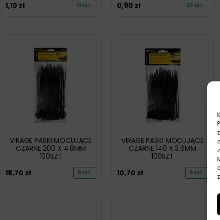
1,10
zł
0,90
zł
11 szt.
20 szt.
VIRAGE PASKI MOCUJĄCE
VIRAGE PASKI MOCUJĄCE
CZARNE 200 X 4.8MM
CZARNE 140 X 3.6MM
100SZT
100SZT
18,70
zł
10,70
zł
8 szt.
9 szt.
z