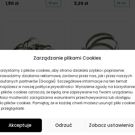
1,80
zł
3,20
zł
10 szt.
10 szt.
Zarządzanie plikami Cookies
Korzystamy z plików cookies, aby strona działała szybko i poprawnie.
Prowadzimy działania reklamowe, zarówno przez nas, jak i przez naszych
zaufanych partnerów (Google). Szczegółowe informacje na ten temat
MOJE AUTO OPASKA
MOJE AUTO OPASKA
znajdziesz w naszej polityce prywatności. Wyrażenie zgody na korzystanie
ŚLIMAKOWA 90-110
ŚLIMAKOWA 80-100
z plików cookies oznacza, że będą one zapisywane na Twoim urządzeniu.
Masz możliwość zarządzania warunkami przechowywania lub dostępu
1,90
zł
1,80
zł
10 szt.
7 szt.
do plików cookies. Pamiętaj, że w każdej chwili możesz usunąć pliki cookie
 przeglądarki.
Akceptuje
Odrzuć
Zobacz ustawienia