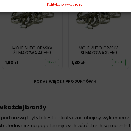
Polityka prywatności
MOJE AUTO OPASKA
MOJE AUTO OPASKA
ŚLIMAKOWA 40-60
ŚLIMAKOWA 32-50
1,50
zł
1,30
zł
13 szt.
8 szt.
POKAŻ WIĘCEJ PRODUKTÓW
w każdej branży
e pod nazwą trytytek – to elastyczne obejmy wykonane 
ch
. Jednymi z najpopularniejszych wśród nich są modele bi