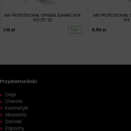
MA PROFESSIONAL OPASKA ŚLIMAKOWA
MA PROFESSIONAL
W2 20-32
W2 
1,10
zł
0,90
zł
11 szt.
Przydatne linki
Oleje
Chemia
Kosmetyki
Akcesoria
Żarówki
Zapachy