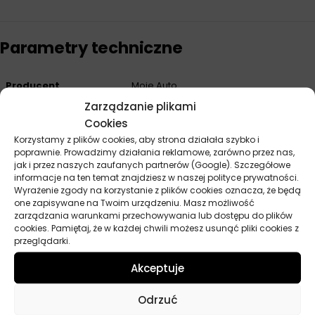
Parametry techniczne
Producent
Moje Auto
Zarządzanie plikami
Cookies
Korzystamy z plików cookies, aby strona działała szybko i
Opinie
poprawnie. Prowadzimy działania reklamowe, zarówno przez nas,
jak i przez naszych zaufanych partnerów (Google). Szczegółowe
Na razie nie ma opinii o produkcie.
informacje na ten temat znajdziesz w naszej polityce prywatności.
Wyrażenie zgody na korzystanie z plików cookies oznacza, że będą
Dodaj opinię
one zapisywane na Twoim urządzeniu. Masz możliwość
zarządzania warunkami przechowywania lub dostępu do plików
cookies. Pamiętaj, że w każdej chwili możesz usunąć pliki cookies z
Twoja ocena
*
przeglądarki.
Akceptuje
Twoja opinia
*
Odrzuć