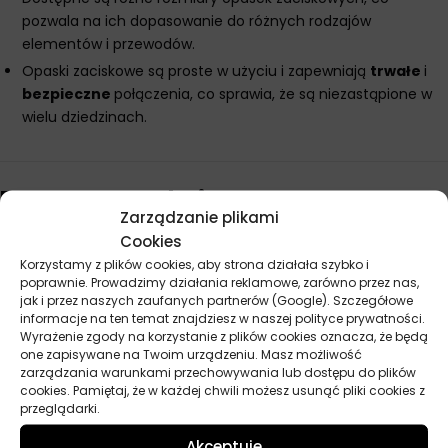
pozwala na ich dopasowanie do różnych rodzajów
elementów i przewodów.
Opaski zaciskowe są proste w użyciu i zapewniają
trwałe
i
bezpieczne
połączenia, co sprawia, że są niezastąpione w
wielu dziedzinach.
Parametry techniczne
Zarządzanie plikami
Cookies
Producent
Virage
Korzystamy z plików cookies, aby strona działała szybko i
poprawnie. Prowadzimy działania reklamowe, zarówno przez nas,
jak i przez naszych zaufanych partnerów (Google). Szczegółowe
informacje na ten temat znajdziesz w naszej polityce prywatności.
Opinie
Wyrażenie zgody na korzystanie z plików cookies oznacza, że będą
one zapisywane na Twoim urządzeniu. Masz możliwość
Na razie nie ma opinii o produkcie.
zarządzania warunkami przechowywania lub dostępu do plików
cookies. Pamiętaj, że w każdej chwili możesz usunąć pliki cookies z
Dodaj opinię
przeglądarki.
Akceptuje