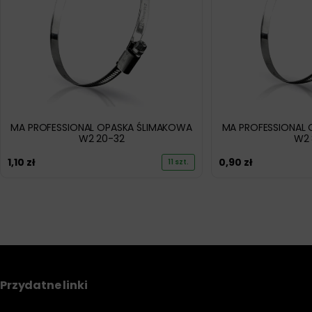
MA PROFESSIONAL OPASKA ŚLIMAKOWA
MA PROFESSIONAL
W2 20-32
W2 
1,10
zł
0,90
zł
11 szt.
Przydatne linki