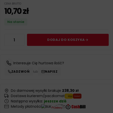
CENA BRUTTO
10,70
zł
Na stanie
DODAJ DO KOSZYKA
Interesuje Cię hurtowa ilość?
ZADZWOŃ
lub
NAPISZ
Do darmowej wysyłki brakuje
238,30 zł
Dostawa kurierem/paczkomat
Następna wysyłka:
jeszcze dziś
Metody płatności