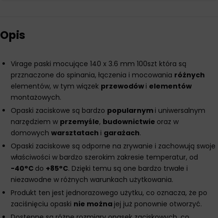
Opis
Virage paski mocujące 140 x 3.6 mm 100szt która są
przznaczone do spinania, łączenia i mocowania
różnych
elementów, w tym wiązek
przewodów
i
elementów
montażowych.
Opaski zaciskowe są bardzo
popularnym
i uniwersalnym
narzędziem w
przemyśle
,
budownictwie
oraz w
domowych
warsztatach
i
garażach
.
Opaski zaciskowe są odporne na zrywanie i zachowują swoje
właściwości w bardzo szerokim zakresie temperatur, od
-40°C
do
+85°C
. Dzięki temu są one bardzo trwałe i
niezawodne w różnych warunkach użytkowania.
Produkt ten jest jednorazowego użytku, co oznacza, że po
zaciśnięciu opaski
nie można
jej już ponownie otworzyć.
Dostępne są różne rozmiary opasek zaciskowych, co