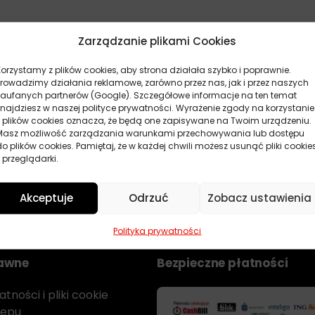
Zarządzanie plikami Cookies
Korzystamy z plików cookies, aby strona działała szybko i poprawnie.
Prowadzimy działania reklamowe, zarówno przez nas, jak i przez naszych
eczeństwa pojazdu. Stosowane są do mocowania i uszczelni
zaufanych partnerów (Google). Szczegółowe informacje na ten temat
znajdziesz w naszej polityce prywatności. Wyrażenie zgody na korzystanie
e ochronę przed wnikaniem wilgoci i hałasem zewnętrznym
z plików cookies oznacza, że będą one zapisywane na Twoim urządzeniu.
 utwardzania i odpornością na zmienne warunki atmosfe
Masz możliwość zarządzania warunkami przechowywania lub dostępu
do plików cookies. Pamiętaj, że w każdej chwili możesz usunąć pliki cookie
mianie szyb oraz w naprawach karoserii samochodowej, g
 przeglądarki.
 gwarantują trwałość i bezpieczeństwo użytkowania.
Akceptuje
Odrzuć
Zobacz ustawienia
rtyment
klejów
, przydatne w wielu innych pracach napraw
Polityka prywatności
rawne
Bezpieczne płatności
tności i pliki cookie
lepu