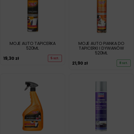
MOJE AUTO TAPICERKA
MOJE AUTO PIANKA DO
520ML
TAPICERKI I DYWANÓW
520ML
19,30
zł
5 szt.
21,90
zł
8 szt.