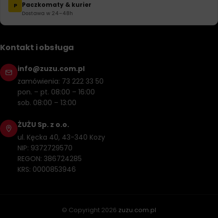
Paczkomaty & kurier
P
Dostawa w 24–48h
Kontakt i obsługa
info@zuzu.com.pl
zamówienia: 73 222 33 50
pon. – pt. 08:00 – 16:00
sob. 08:00 – 13:00
ŻUŻU Sp. z o.o.
ul. Kęcka 40, 43-340 Kozy
NIP: 9372729570
REGON: 386724285
KRS: 0000853946
© Copyright
2026
zuzu.com.pl