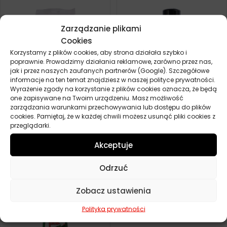
Zarządzanie plikami
Cookies
Korzystamy z plików cookies, aby strona działała szybko i
poprawnie. Prowadzimy działania reklamowe, zarówno przez nas,
jak i przez naszych zaufanych partnerów (Google). Szczegółowe
informacje na ten temat znajdziesz w naszej polityce prywatności.
Wyrażenie zgody na korzystanie z plików cookies oznacza, że będą
one zapisywane na Twoim urządzeniu. Masz możliwość
zarządzania warunkami przechowywania lub dostępu do plików
AUTOLAND CHUSTECZKI DO
AUTOLAND SP DO
cookies. Pamiętaj, że w każdej chwili możesz usunąć pliki cookies z
TAPICEREK TEKSTYLNYCH
CZYSZCZENIA TAPICERKI
przeglądarki.
670ML
10,10
zł
Zamów
0,00
zł
Akceptuje
Zamów
Odrzuć
Zobacz ustawienia
Polityka prywatności