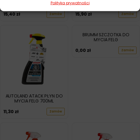
Polityka prywatności
DO FELG 500ML
DO MYCIA FELG 750ML
15,40
zł
15,90
zł
Zamów
Zamów
BRUMM SZCZOTKA DO
MYCIA FELG
0,00
zł
Zamów
AUTOLAND ATACK PŁYN DO
MYCIA FELG 700ML
11,30
zł
Zamów