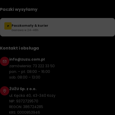
dokładnie wyszorować felgi i usunąć zanieczyszczenia.
Skup się szczególnie na miejscach, gdzie brud i osady
Paczki wysyłamy
są bardziej skoncentrowane.
Spłucz wodą
– po dokładnym wyczyszczeniu felg,
Paczkomaty & kurier
P
spłucz je wodą z użyciem węża ogrodowego lub
Dostawa w 24–48h
wysokociśnieniowego myjki.
Wysusz felgi
– wytrzyj felgi do sucha przy użyciu
miękkiej szmatki lub ręcznika.
Kontakt i obsługa
Nałóż ochronę
– po wyczyszczeniu felg, można
info@zuzu.com.pl
zastosować specjalny środek do ochrony felg, który
zamówienia: 73 222 33 50
utrzyma je w dobrym stanie i uchroni przed osadami i
pon. – pt. 08:00 – 16:00
brudem.
sob. 08:00 – 13:00
ŻUŻU Sp. z o.o.
ul. Kęcka 40, 43-340 Kozy
NIP: 9372729570
REGON: 386724285
KRS: 0000853946