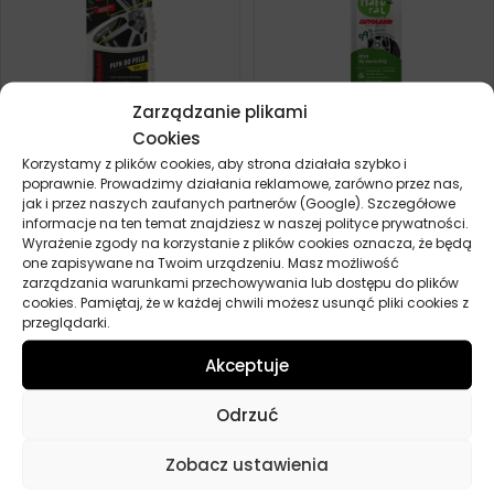
Zarządzanie plikami
Cookies
AUTOLAND SP PŁYN DO FELG
AUTOLAND NATURAL PŁYN DO
670ML
MYCIA FELG 500ML
Korzystamy z plików cookies, aby strona działała szybko i
poprawnie. Prowadzimy działania reklamowe, zarówno przez nas,
15,70
zł
16,00
zł
Zamów
Zamów
jak i przez naszych zaufanych partnerów (Google). Szczegółowe
informacje na ten temat znajdziesz w naszej polityce prywatności.
Wyrażenie zgody na korzystanie z plików cookies oznacza, że będą
one zapisywane na Twoim urządzeniu. Masz możliwość
zarządzania warunkami przechowywania lub dostępu do plików
cookies. Pamiętaj, że w każdej chwili możesz usunąć pliki cookies z
przeglądarki.
Akceptuje
Odrzuć
Zobacz ustawienia
AUTOLAND MOTO CARE PŁYN
AUTOLAND ATACK PLUS PŁYN