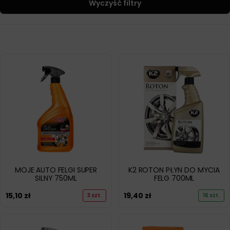
Wyczyść filtry
MOJE AUTO FELGI SUPER
K2 ROTON PŁYN DO MYCIA
SILNY 750ML
FELG 700ML
15,10
zł
19,40
zł
3 szt.
16 szt.