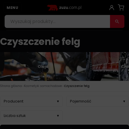
MENU
Czyszczenie felg
Oleje
Che
›
›
Strona główna
Kosmetyki samochodowe
Czyszczenie felg
Producent
▾
Pojemność
▾
Liczba sztuk
▾