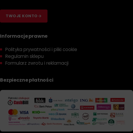
środka czyszczącego, który nie uszkodzi powierzchni
felg. Przeczytaj etykietę, aby upewnić się, że środek
TWOJE KONTO
jest odpowiedni do Twoich felg.
Zdejmij koła z samochodu
– jeśli masz dostęp do
podnośnika samochodowego, najlepiej zdjąć koła, aby
Informacje prawne
mieć łatwiejszy dostęp do felg. Jeśli nie masz takiej
możliwości, upewnij się, że samochód jest ustawiony
Polityka prywatności i pliki cookie
na płaskim terenie, zabezpieczony przed
Regulamin sklepu
przesuwaniem się, a koła są ustawione prostopadle
Formularz zwrotu i reklamacji
do powierzchni ziemi.
Namocz felgi
– przed nałożeniem środka
Bezpieczne płatności
czyszczącego, należy umyć felgi wodą, aby zmiękczyć
brud i zanieczyszczenia.
Nałóż środek czyszczący
– nałóż niewielką ilość
środka czyszczącego na gąbkę lub szczoteczkę do
felg i nałóż na felgi. Upewnij się, że środek nie schnie na
felgach, aby uniknąć uszkodzenia ich powierzchni.
Dokładnie wyszoruj felgi
– użyj szczotki do felg, aby