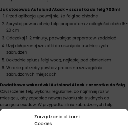
Jak stosować Autoland Atack + szczotka do felg 700ml
Przed aplikacją upewnij się, że felgi są chłodne
Spryskaj powierzchnię felgi preparatem z odległości około 15-
20 cm
Odczekaj 1-2 minuty, pozwalając preparatowi zadziałać
Użyj dołączonej szczotki do usunięcia trudniejszych
zabrudzeń
Dokładnie spłucz felgi wodą, najlepiej pod ciśnieniem
W razie potrzeby powtórz proces na szczególnie
zabrudzonych miejscach
Dodatkowe wskazówki Autoland Atack + szczotka do felg
Czyszczenie felg wykonuj regularnie, co najmniej raz w
miesiącu, aby zapobiec nawarstwianiu się trudnych do
usunięcia osadów. W przypadku silnie zabrudzonych felg
możesz wydłużyć czas działania preparatu do 3-4 minut, ale nie
Zarządzanie plikami
dopuszczaj do jego wyschnięcia. Po umyciu felg warto
Cookies
zastosować wosk lub powłokę ochronną, co ułatwi późniejsze