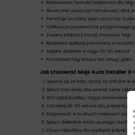
Bezkwasowa formuła bezpieczna dla felg
Skutecznie usuwa pył hamulcowy i silne z
Penetruje szczeliny opon czyszcząc trudn
Odtłuszcza powierzchnię przygotowując p
Zawiera inhibitory korozji chroniące felgi
Możliwość aplikacji pianownicą w rozcieńcz
Szybkie działanie w ciągu 30-90 sekund
Pozostawia felgi lśniące bez smug i plam
Jak stosować Moje Auto Detailer X-
Upewnij się że koła i opony są chłodne w 
Spłucz koła wodą aby usunąć luźne zabru
Wstrząśnij butelką i rozpyl równomiernie na
Odczekaj 30-90 sekund aby preparat pen
Rozprowadź w trudnych miejscach szczot
Spłucz dokładnie wodą usuwając resztki p
Osusz mikrofibrą dla uzyskania połysku b