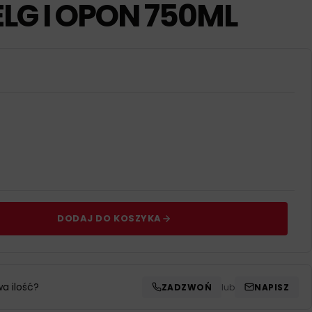
ELG I OPON 750ML
DODAJ DO KOSZYKA
wa ilość?
ZADZWOŃ
lub
NAPISZ