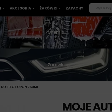
I
AKCESORIA
ŻARÓWKI
ZAPACHY
Chemia
Żarówki
 DO FELG I OPON 750ML
MOJE AUT