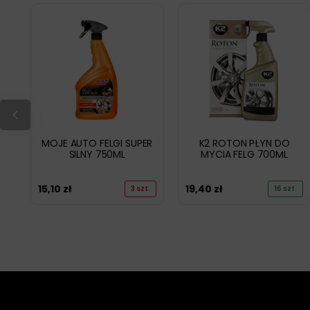
MOJE AUTO FELGI SUPER
K2 ROTON PŁYN DO
SILNY 750ML
MYCIA FELG 700ML
15,10
zł
19,40
zł
3 szt.
16 szt.