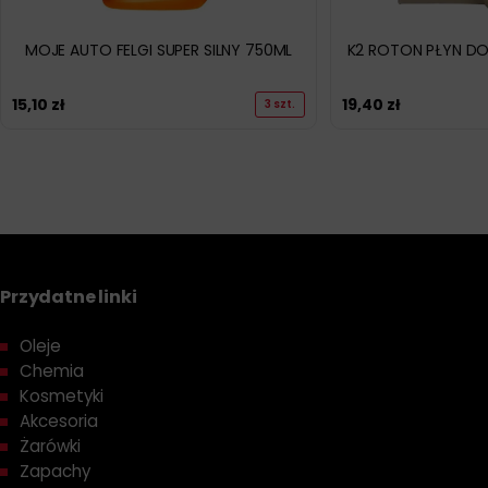
MOJE AUTO FELGI SUPER SILNY 750ML
K2 ROTON PŁYN DO
15,10
zł
19,40
zł
3 szt.
Przydatne linki
Oleje
Chemia
Kosmetyki
Akcesoria
Żarówki
Zapachy