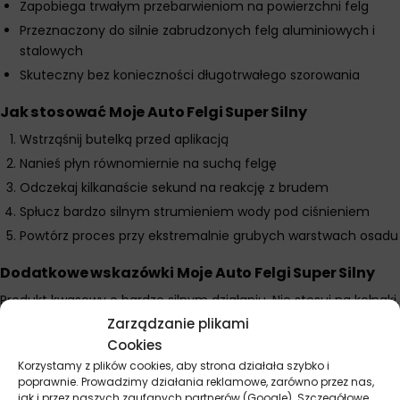
Zapobiega trwałym przebarwieniom na powierzchni felg
Przeznaczony do silnie zabrudzonych felg aluminiowych i
stalowych
Skuteczny bez konieczności długotrwałego szorowania
Jak stosować Moje Auto Felgi Super Silny
Wstrząśnij butelką przed aplikacją
Nanieś płyn równomiernie na suchą felgę
Odczekaj kilkanaście sekund na reakcję z brudem
Spłucz bardzo silnym strumieniem wody pod ciśnieniem
Powtórz proces przy ekstremalnie grubych warstwach osadu
Dodatkowe wskazówki Moje Auto Felgi Super Silny
Produkt kwasowy o bardzo silnym działaniu. Nie stosuj na kołpaki,
plastikowe osłony śrub i elementy lakierowane proszkowo bez
Zarządzanie plikami
testu. Nie dopuszczaj do wyschnięcia preparatu na feldze. Nigdy
Cookies
nie używaj na rozgrzane tarcze i felgi bezpośrednio po jeździe.
Korzystamy z plików cookies, aby strona działała szybko i
Stosuj rękawice ochronne – środek jest agresywny dla skóry.
poprawnie. Prowadzimy działania reklamowe, zarówno przez nas,
jak i przez naszych zaufanych partnerów (Google). Szczegółowe