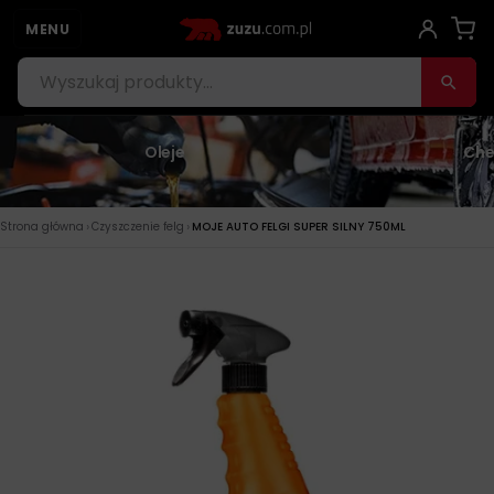
MENU
Oleje
Che
›
›
Strona główna
Czyszczenie felg
MOJE AUTO FELGI SUPER SILNY 750ML