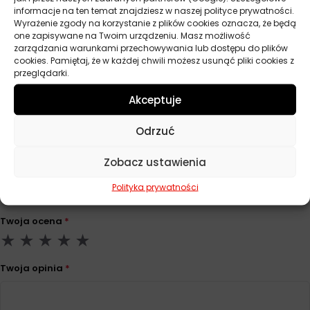
informacje na ten temat znajdziesz w naszej polityce prywatności.
Wyrażenie zgody na korzystanie z plików cookies oznacza, że będą
one zapisywane na Twoim urządzeniu. Masz możliwość
Parametry techniczne
zarządzania warunkami przechowywania lub dostępu do plików
cookies. Pamiętaj, że w każdej chwili możesz usunąć pliki cookies z
przeglądarki.
Producent
Moje Auto
Akceptuje
Odrzuć
Opinie
Na razie nie ma opinii o produkcie.
Zobacz ustawienia
Dodaj opinię
Polityka prywatności
Twoja ocena
*
Twoja opinia
*