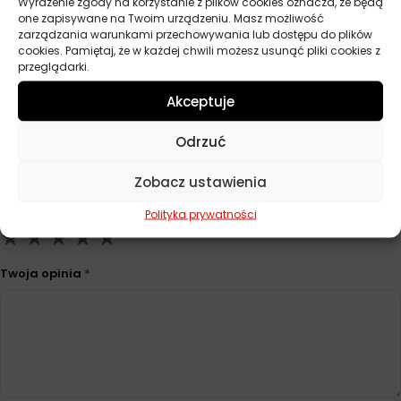
Wyrażenie zgody na korzystanie z plików cookies oznacza, że będą
one zapisywane na Twoim urządzeniu. Masz możliwość
Producent
Moje Auto
zarządzania warunkami przechowywania lub dostępu do plików
cookies. Pamiętaj, że w każdej chwili możesz usunąć pliki cookies z
przeglądarki.
Akceptuje
Opinie
Na razie nie ma opinii o produkcie.
Odrzuć
Dodaj opinię
Zobacz ustawienia
Twoja ocena
*
Polityka prywatności
Twoja opinia
*