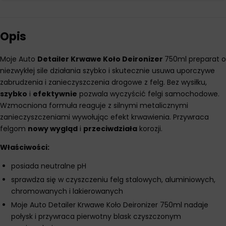
Opis
Moje Auto
Detailer Krwawe Koło Deironizer
750ml preparat o
niezwykłej sile działania szybko i skutecznie usuwa uporczywe
zabrudzenia i zanieczyszczenia drogowe z felg. Bez wysiłku,
szybko
i
efektywnie
pozwala wyczyścić felgi samochodowe.
Wzmocniona formuła reaguje z silnymi metalicznymi
zanieczyszczeniami wywołując efekt krwawienia. Przywraca
felgom
nowy wygląd
i
przeciwdziała
korozji.
Właściwości:
posiada neutralne pH
sprawdza się w czyszczeniu felg stalowych, aluminiowych,
chromowanych i lakierowanych
Moje Auto Detailer Krwawe Koło Deironizer 750ml nadaje
połysk i przywraca pierwotny blask czyszczonym