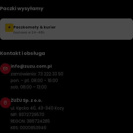
Paczki wysyłamy
Paczkomaty & kurier
P
Dostawa w 24–48h
Kontakt i obsługa
info@zuzu.com.pl
zamówienia: 73 222 33 50
pon. – pt. 08:00 – 16:00
sob. 08:00 – 13:00
ŻUŻU Sp. z o.o.
ul. Kęcka 40, 43-340 Kozy
NIP: 9372729570
REGON: 386724285
KRS: 0000853946