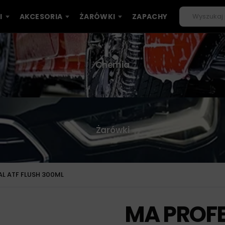
I
AKCESORIA
ŻARÓWKI
ZAPACHY
Chemia
Żarówki
L ATF FLUSH 300ML
MA PROFE