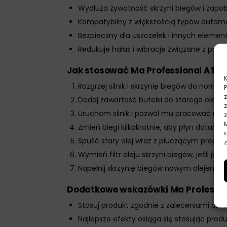
Wydłuża żywotność skrzyni biegów i zapo
Kompatybilny z większością typów autom
Bezpieczny dla uszczelek i innych elemen
Redukuje hałas i wibracje związane z prac
Jak stosować Ma Professional ATF 
Rozgrzej silnik i skrzynię biegów do norma
Dodaj zawartość butelki do starego oleju 
Uruchom silnik i pozwól mu pracować na b
Zmień biegi kilkakrotnie, aby płyn dotarł d
Spuść stary olej wraz z płuczącym prepa
z
Wymień filtr oleju skrzyni biegów, jeśli je
Napełnij skrzynię biegów nowym olejem z
Dodatkowe wskazówki Ma Professio
Stosuj produkt zgodnie z zaleceniami pr
Najlepsze efekty osiąga się stosując pro