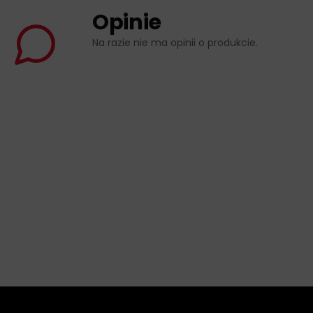
Opinie
Na razie nie ma opinii o produkcie.