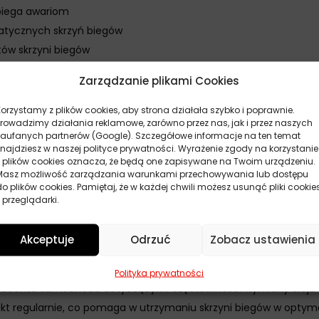
biega awariom
atycznych skrzyń biegów
tów skrzyni biegów
ą skrzyni biegów
Zarządzanie plikami Cookies
Flush
Korzystamy z plików cookies, aby strona działała szybko i poprawnie.
lnej temperatury pracy
Prowadzimy działania reklamowe, zarówno przez nas, jak i przez naszych
zaufanych partnerów (Google). Szczegółowe informacje na ten temat
w skrzyni biegów
znajdziesz w naszej polityce prywatności. Wyrażenie zgody na korzystanie
iegu jałowym przez 10-15 minut
z plików cookies oznacza, że będą one zapisywane na Twoim urządzeniu.
Masz możliwość zarządzania warunkami przechowywania lub dostępu
o wszystkich części skrzyni
do plików cookies. Pamiętaj, że w każdej chwili możesz usunąć pliki cookie
ratem
 przeglądarki.
st to zalecane przez producenta
godnie z zaleceniami producenta
Akceptuje
Odrzuć
Zobacz ustawienia
nal ATF Flush
Polityka prywatności
oducenta samochodu dotyczącymi częstotliwości wymiany oleju w
dukt regularnie, co pomaga w utrzymaniu skrzyni biegów w optym