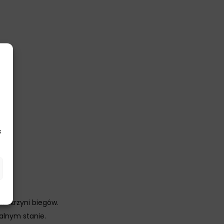
s
 skrzyni biegów.
alnym stanie.