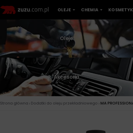
OLEJE
CHEMIA
KOSMETYK
Oleje
Akcesoria
›
›
Strona główna
Dodatki do oleju przekładniowego
MA PROFESSIONA