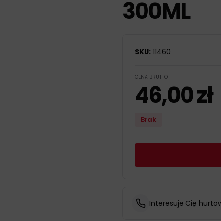
300ML
SKU:
11460
CENA BRUTTO
46,00
zł
Brak
Interesuje Cię hurto