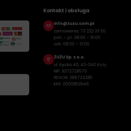
Kontakt i obsługa
info@zuzu.com.pl
zamówienia: 73 222 33 50
pon. – pt. 08:00 – 16:00
sob. 08:00 – 13:00
ŻUŻU Sp. z o.o.
ul. Kęcka 40, 43-340 Kozy
NIP: 9372729570
REGON: 386724285
KRS: 0000853946