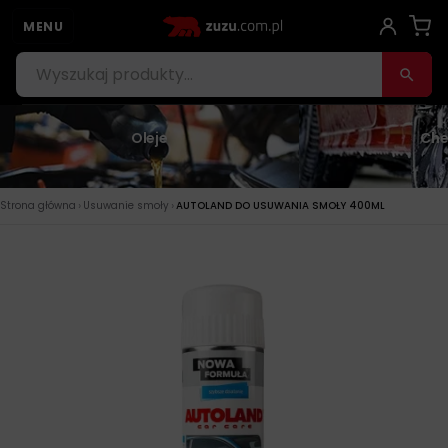
MENU
Oleje
Che
›
›
Strona główna
Usuwanie smoły
AUTOLAND DO USUWANIA SMOŁY 400ML