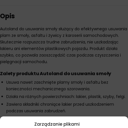
Opis
Autoland do usuwania smoły służący do efektywnego usuwania
plam ze smoły, asfaltu i żywicy z karoserii samochodowych.
Skutecznie rozpuszcza trudne zabrudzenia, nie uszkadzając
lakieru ani elementów plastikowych pojazdu. Produkt działa
szybko, co pozwala zaoszczędzić czas podczas czyszczenia i
pielęgnacji samochodu.
Zalety produktu Autoland do usuwania smoły
Usuwa nawet zaschnięte plamy smoły i asfaltu bez
konieczności mechanicznego szorowania.
Działa na różnych powierzchniach: lakier, plastik, szyby, felgi.
Zawiera składniki chroniące lakier przed uszkodzeniem
podczas usuwania zabrudzeń.
Nie pozostawia smug ani zacieków po zastosowaniu.
Zarządzanie plikami
Pojemność 400ml wystarcza na wiele aplikacji.