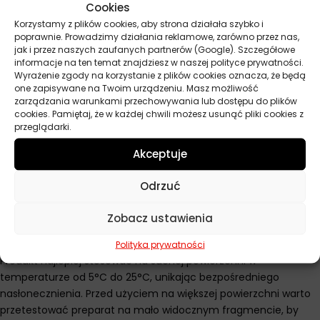
Cookies
Jak stosować Autoland do usuwania smoły
Korzystamy z plików cookies, aby strona działała szybko i
poprawnie. Prowadzimy działania reklamowe, zarówno przez nas,
Wstrząśnij pojemnikiem przed użyciem.
jak i przez naszych zaufanych partnerów (Google). Szczegółowe
informacje na ten temat znajdziesz w naszej polityce prywatności.
Spryskaj preparat bezpośrednio na zabrudzoną powierzchnię
Wyrażenie zgody na korzystanie z plików cookies oznacza, że będą
z odległości około 15-20 cm.
one zapisywane na Twoim urządzeniu. Masz możliwość
zarządzania warunkami przechowywania lub dostępu do plików
Odczekaj 1-2 minuty, aby produkt mógł rozpuścić
cookies. Pamiętaj, że w każdej chwili możesz usunąć pliki cookies z
zanieczyszczenia.
przeglądarki.
Przetrzyj powierzchnię czystą, miękką ściereczką z
Akceptuje
mikrofibry.
W przypadku trudnych zabrudzeń powtórz aplikację.
Odrzuć
Po usunięciu smoły umyj oczyszczone miejsce wodą z
szamponem samochodowym.
Zobacz ustawienia
Dodatkowe wskazówki Autoland do usuwania smoły
Polityka prywatności
Produkt najlepiej stosować na suchej powierzchni w
temperaturze od 5°C do 25°C, unikając bezpośredniego
nasłonecznienia. Przed użyciem na większej powierzchni warto
przetestować preparat na mało widocznym fragmencie, by