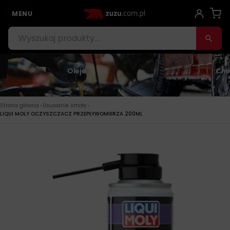
MENU
Oleje
Che
›
›
Strona główna
Usuwanie smoły
LIQUI MOLY OCZYSZCZACZ PRZEPŁYWOMIERZA 200ML