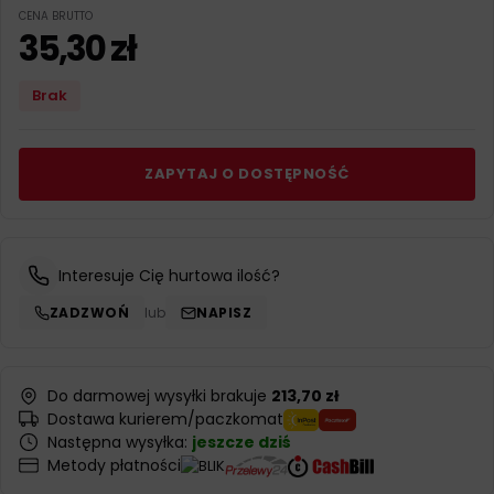
CENA BRUTTO
35,30
zł
Brak
ZAPYTAJ O DOSTĘPNOŚĆ
Interesuje Cię hurtowa ilość?
ZADZWOŃ
lub
NAPISZ
Do darmowej wysyłki brakuje
213,70 zł
Dostawa kurierem/paczkomat
Następna wysyłka:
jeszcze dziś
Metody płatności