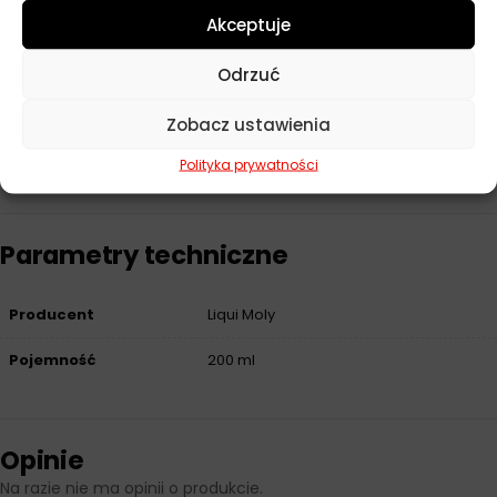
przepływomierza
:
Akceptuje
Przed użyciem zapoznaj się szczegółowo z dokumentacją
Odrzuć
konkretnego modelu samochodu.
Stosować wyłącznie po dokładnym wystudzeniu silnika.
Zobacz ustawienia
W przypadku wątpliwości skonsultuj się z profesjonalnym
mechanikiem.
Polityka prywatności
Parametry techniczne
Producent
Liqui Moly
Pojemność
200 ml
Opinie
Na razie nie ma opinii o produkcie.