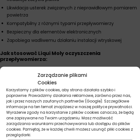
Likwidacja usterek związanych z nieprawidłowym pomiarem
powietrza
Kompatybilny z różnymi typami przepływomierzy
Bezpieczny dla elementów elektronicznych
Zapobiega wadliwemu działaniu instalacji wtryskowej
Jak stosować Liqui Moly oczyszczenia
przepływomierza
:
Odłącz przewód zasilający przepływomierz
Zarządzanie plikami
Zdemontuj czujnik zgodnie z instrukcją producenta
Cookies
Dokładnie rozpyl preparat na powierzchnię czujnika
Korzystamy z plików cookies, aby strona działała szybko i
Odczekaj 2-3 minuty
poprawnie. Prowadzimy działania reklamowe, zarówno przez nas,
jak i przez naszych zaufanych partnerów (Google). Szczegółowe
Delikatnie usuń zanieczyszczenia miękką, czystą szmatką
informacje na ten temat znajdziesz w naszej polityce prywatności.
Pozostaw do całkowitego wyschnięcia
Wyrażenie zgody na korzystanie z plików cookies oznacza, że będą
one zapisywane na Twoim urządzeniu. Masz możliwość
Zamontuj przepływomierz zgodnie z zaleceniami
zarządzania warunkami przechowywania lub dostępu do plików
producenta
cookies. Pamiętaj, że w każdej chwili możesz usunąć pliki cookies z
przeglądarki.
Dodatkowe wskazówki Liqui Moly oczyszczenia