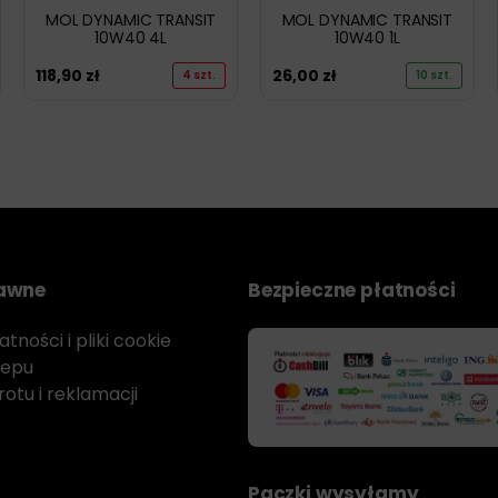
MOL DYNAMIC TRANSIT
MOL DYNAMIC TRANSIT
10W40 4L
10W40 1L
118,90
zł
26,00
zł
4 szt.
10 szt.
rawne
Bezpieczne płatności
tności i pliki cookie
lepu
otu i reklamacji
Paczki wysyłamy