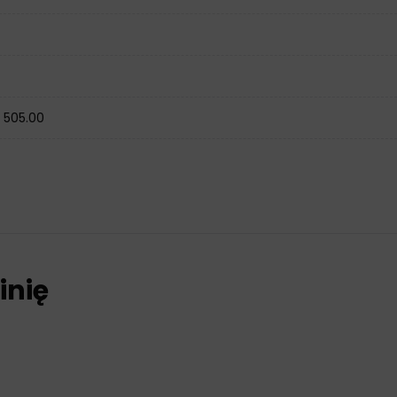
W 505.00
inię