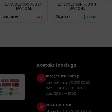
ELF EVOLUTION 700 STI
ELF EVOLUTION 700 STI
10W40 5L
10W40 4L
120,00
zł
96,40
zł
1 szt.
54 szt.
Kontakt i obsługa
info@zuzu.com.pl
zamówienia: 73 222 33 50
pon. – pt. 08:00 – 16:00
sob. 08:00 – 13:00
ŻUŻU Sp. z o.o.
ul. Kęcka 40, 43-340 Kozy