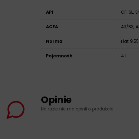
API
CF, SL, S
ACEA
A3/B3, 
Norma
Fiat 9.5
Pojemność
4 l
Opinie
Na razie nie ma opinii o produkcie.