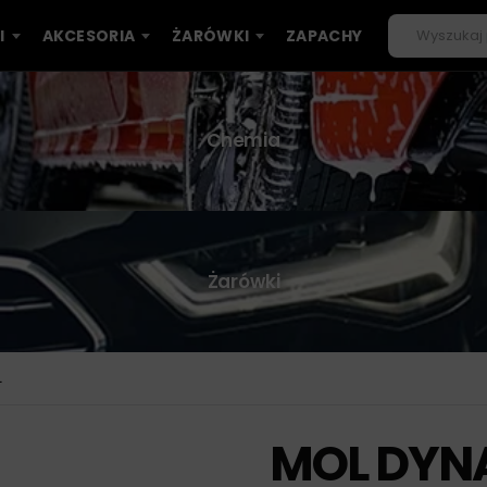
I
AKCESORIA
ŻARÓWKI
ZAPACHY
Chemia
Żarówki
L
MOL DYN