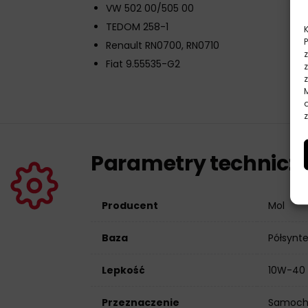
VW 502 00/505 00
TEDOM 258-1
Renault RN0700, RN0710
Fiat 9.55535-G2
z
Parametry technicz
Producent
Mol
Baza
Półsynt
Lepkość
10W-40
Przeznaczenie
Samoch