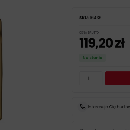
SKU:
16436
CENA BRUTTO
119,20
zł
Na stanie
Interesuje Cię hurto