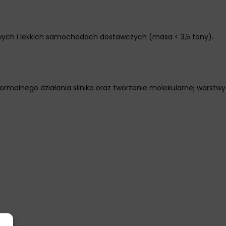
ych i lekkich samochodach dostawczych (masa < 3,5 tony).
rmalnego działania silnika oraz tworzenie molekularnej warstwy