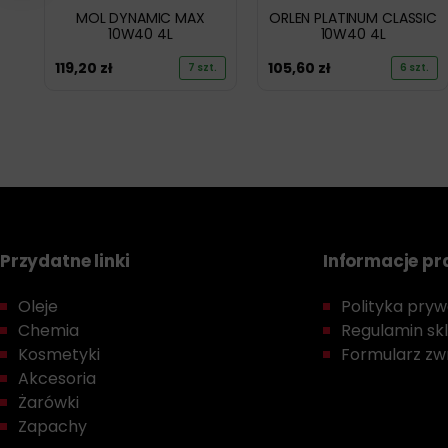
MOL DYNAMIC MAX
ORLEN PLATINUM CLASSIC
10W40 4L
10W40 4L
119,20
zł
105,60
zł
7 szt.
6 szt.
Przydatne linki
Informacje p
Oleje
Polityka prywa
Chemia
Regulamin sk
Kosmetyki
Formularz zwr
Akcesoria
Żarówki
Zapachy