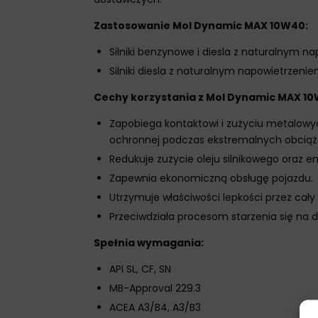
Zastosowanie Mol Dynamic MAX 10W40:
Silniki benzynowe i diesla z naturalny
Silniki diesla z naturalnym napowietrzen
Cechy korzystania z Mol Dynamic MAX 10
Zapobiega kontaktowi i zużyciu metalowyc
ochronnej podczas ekstremalnych obciąż
Redukuje zużycie oleju silnikowego oraz em
Zapewnia ekonomiczną obsługę pojazdu.
Utrzymuje właściwości lepkości przez cał
Przeciwdziała procesom starzenia się na 
Spełnia wymagania:
API SL, CF, SN
MB-Approval 229.3
ACEA A3/B4, A3/B3