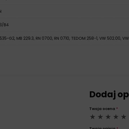
N
A3/B4
5535-G2, MB 229.3, RN 0700, RN 0710, TEDOM 258-1, VW 502.00, V
Dodaj op
Twoja ocena
*
Twoja opinia
*