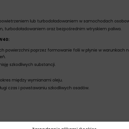
m napowietrzeniem lub turbodoładowaniem w samochodach osobow
iem, turbodoładowaniem oraz bezpośrednim wtryskiem paliwa.
W40:
h powierzchni poprzez formowanie folii w płynie w warunkach no
eń.
isję szkodliwych substancji.
y okres między wymianami oleju.
długi czas i powstawaniu szkodliwych osadów.