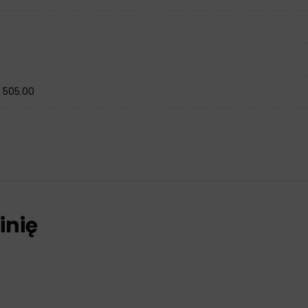
W 505.00
inię