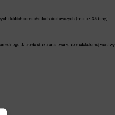
ych i lekkich samochodach dostawczych (masa < 3,5 tony).
rmalnego działania silnika oraz tworzenie molekularnej warstwy