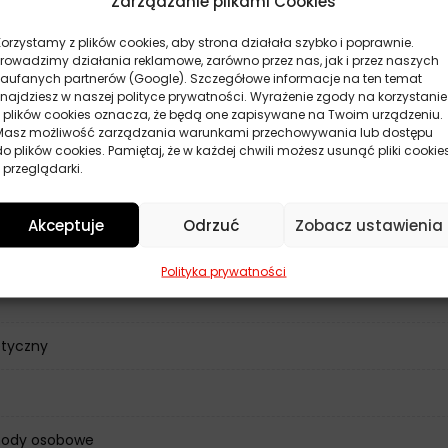
Zarządzanie plikami Cookies
Korzystamy z plików cookies, aby strona działała szybko i poprawnie.
Prowadzimy działania reklamowe, zarówno przez nas, jak i przez naszych
zaufanych partnerów (Google). Szczegółowe informacje na ten temat
znajdziesz w naszej polityce prywatności. Wyrażenie zgody na korzystanie
z plików cookies oznacza, że będą one zapisywane na Twoim urządzeniu.
Masz możliwość zarządzania warunkami przechowywania lub dostępu
do plików cookies. Pamiętaj, że w każdej chwili możesz usunąć pliki cookie
 przeglądarki.
Akceptuje
Odrzuć
Zobacz ustawienia
ne
Polityka prywatności
etyczny
ody osobowe