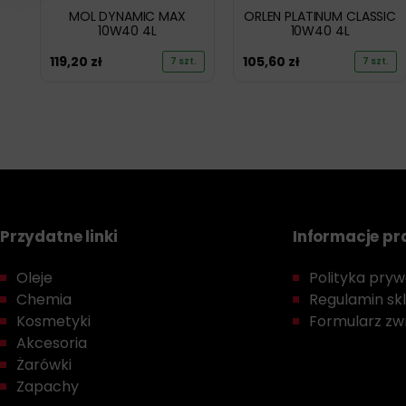
MOL DYNAMIC MAX
ORLEN PLATINUM CLASSIC
10W40 4L
10W40 4L
119,20
zł
105,60
zł
7 szt.
7 szt.
Przydatne linki
Informacje p
Oleje
Polityka prywa
Chemia
Regulamin sk
Kosmetyki
Formularz zwr
Akcesoria
Żarówki
Zapachy