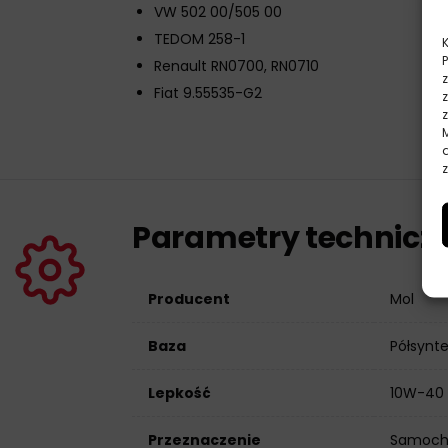
VW 502 00/505 00
TEDOM 258-1
Renault RN0700, RN0710
Fiat 9.55535-G2
z
Parametry technicz
Producent
Mol
Baza
Półsynt
Lepkość
10W-40
Przeznaczenie
Samoch