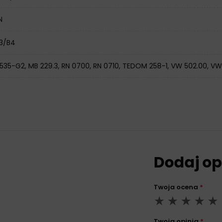
N
A3/B4
5535-G2, MB 229.3, RN 0700, RN 0710, TEDOM 258-1, VW 502.00, V
Dodaj op
Twoja ocena
*
Twoja opinia
*