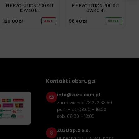
ELF EVOLUTION 700 STI
ELF EVOLUTION 700 STI
10W40 5L
10W40 4L
120,00
zł
96,40
zł
2 szt.
59 szt.
Kontakt i obsługa
info@zuzu.com.pl
zamówienia: 73 222 33 50
pon. – pt. 08:00 – 16:00
sob. 08:00 – 13:00
ŻUŻU Sp. z o.o.
ul. Kęcka 40, 43-340 Kozy