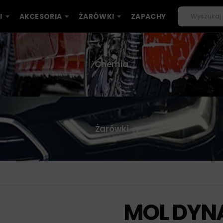
I
AKCESORIA
ŻARÓWKI
ZAPACHY
Chemia
Żarówki
MOL DYNA