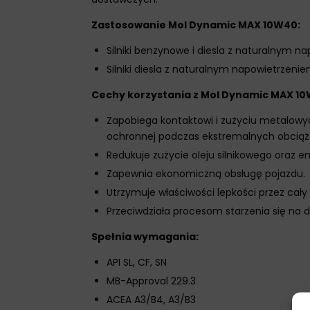
Zastosowanie Mol Dynamic MAX 10W40:
Silniki benzynowe i diesla z naturalny
Silniki diesla z naturalnym napowietrzen
Cechy korzystania z Mol Dynamic MAX 10
Zapobiega kontaktowi i zużyciu metalowyc
ochronnej podczas ekstremalnych obciąż
Redukuje zużycie oleju silnikowego oraz em
Zapewnia ekonomiczną obsługę pojazdu.
Utrzymuje właściwości lepkości przez cał
Przeciwdziała procesom starzenia się na 
Spełnia wymagania:
API SL, CF, SN
MB-Approval 229.3
ACEA A3/B4, A3/B3