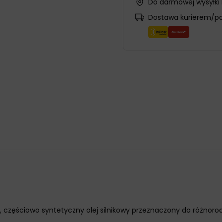
Do darmowej wysyłki
Dostawa kurierem/p
ci, częściowo syntetyczny olej silnikowy przeznaczony do r