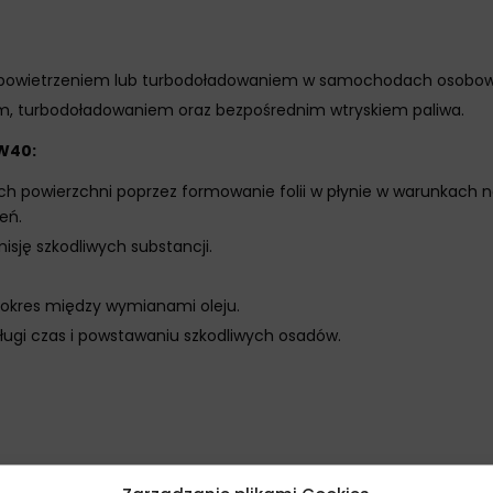
m napowietrzeniem lub turbodoładowaniem w samochodach osobow
iem, turbodoładowaniem oraz bezpośrednim wtryskiem paliwa.
W40:
h powierzchni poprzez formowanie folii w płynie w warunkach no
eń.
isję szkodliwych substancji.
y okres między wymianami oleju.
długi czas i powstawaniu szkodliwych osadów.