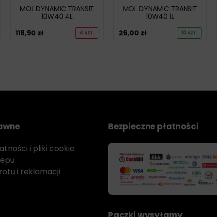
MOL DYNAMIC TRANSIT
MOL DYNAMIC TRANSIT
10W40 4L
10W40 1L
118,90
zł
26,00
zł
4 szt.
10 szt.
rawne
Bezpieczne płatności
tności i pliki cookie
lepu
otu i reklamacji
Paczki wysyłamy