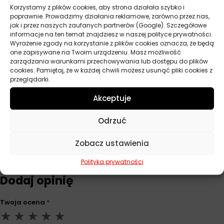
Korzystamy z plików cookies, aby strona działała szybko i
poprawnie. Prowadzimy działania reklamowe, zarówno przez nas,
Baza
Półsyntetyczny
jak i przez naszych zaufanych partnerów (Google). Szczegółowe
informacje na ten temat znajdziesz w naszej polityce prywatności.
Lepkość
10W-40
Wyrażenie zgody na korzystanie z plików cookies oznacza, że będą
one zapisywane na Twoim urządzeniu. Masz możliwość
API
CF
zarządzania warunkami przechowywania lub dostępu do plików
cookies. Pamiętaj, że w każdej chwili możesz usunąć pliki cookies z
przeglądarki.
Norma
MB 229.1
Akceptuje
Pojemność
4 l
Odrzuć
Opinie
Zobacz ustawienia
Na razie nie ma opinii o produkcie.
Polityka prywatności
Dodaj opinię
Twoja ocena
*