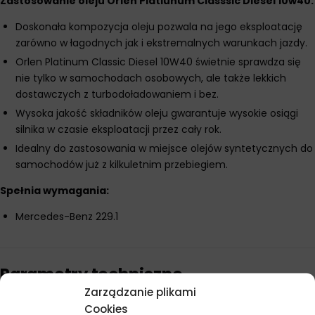
Zastosowanie oleju Orlen Platiunum Classsic Diesel 10w40:
Doskonała kompozycja oleju pozwala na jego eksploatację
zarówno w łagodnych jak i ekstremalnych warunkach jazdy.
Orlen Platinum Classic Diesel 10W40 świetnie sprawdza się
nie tylko w samochodach osobowych, ale także lekkich
dostawczych z turbodoładowaniem i bez.
Wysoka jakość składników oleju gwarantuje wysokie osiągi
silnika w czasie eksploatacji przez cały rok.
Idealny do zastosowania w miejsce olejów syntetycznych do
samochodów już z kilkuletnim przebiegiem.
Spełnia wymagania:
Mercedes-Benz 229.1
Parametry techniczne
Zarządzanie plikami
Cookies
Producent
Orlen