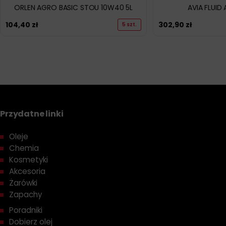
ORLEN AGRO BASIC STOU 10W40 5L
AVIA FLUID 
104,40
zł
302,90
zł
5 szt.
Przydatne linki
Oleje
Chemia
Kosmetyki
Akcesoria
Żarówki
Zapachy
Poradniki
Dobierz olej