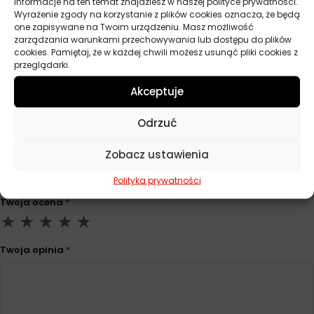
informacje na ten temat znajdziesz w naszej polityce prywatności.
DIN 51517 3 CLP
Wyrażenie zgody na korzystanie z plików cookies oznacza, że będą
one zapisywane na Twoim urządzeniu. Masz możliwość
Lepkość
ISO VG 460
zarządzania warunkami przechowywania lub dostępu do plików
cookies. Pamiętaj, że w każdej chwili możesz usunąć pliki cookies z
Pojemność
10 l
przeglądarki.
Akceptuje
Opinie
Odrzuć
Na razie nie ma opinii o produkcie.
Zobacz ustawienia
Dodaj opinię
Polityka prywatności
Twoja ocena
*
Twoja opinia
*