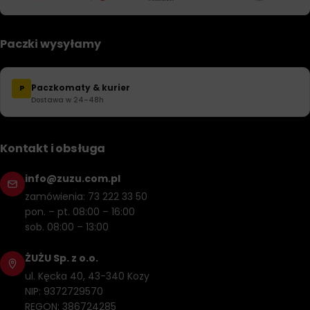
Paczki wysyłamy
Paczkomaty & kurier
P
Dostawa w 24–48h
Kontakt i obsługa
info@zuzu.com.pl
zamówienia: 73 222 33 50
pon. – pt. 08:00 – 16:00
sob. 08:00 – 13:00
ŻUŻU Sp. z o.o.
ul. Kęcka 40, 43-340 Kozy
NIP: 9372729570
REGON: 386724285