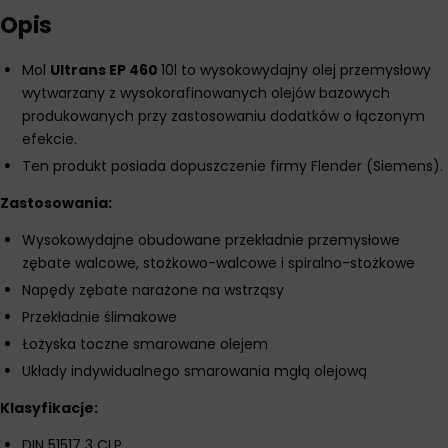
Opis
Mol
Ultrans EP 460
10l to wysokowydajny olej przemysłowy
wytwarzany z wysokorafinowanych olejów bazowych
produkowanych przy zastosowaniu dodatków o łączonym
efekcie.
Ten produkt posiada dopuszczenie firmy Flender (Siemens).
Zastosowania:
Wysokowydajne obudowane przekładnie przemysłowe
zębate walcowe, stożkowo-walcowe i spiralno-stożkowe
Napędy zębate narażone na wstrząsy
Przekładnie ślimakowe
Łożyska toczne smarowane olejem
Układy indywidualnego smarowania mgłą olejową
Klasyfikacje:
DIN 51517 3 CLP