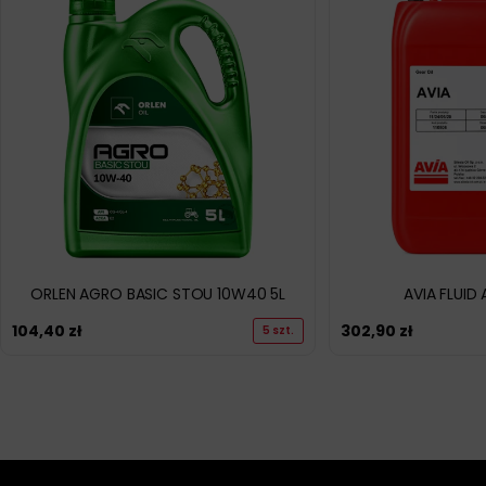
ORLEN AGRO BASIC STOU 10W40 5L
AVIA FLUID 
104,40
zł
302,90
zł
5 szt.