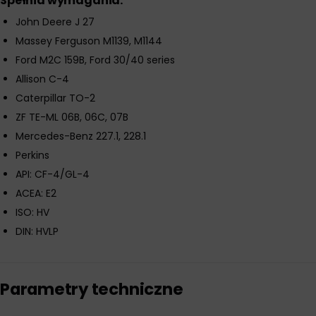
Spełnia wymagania:
John Deere J 27
Massey Ferguson M1139, M1144
Ford M2C 159B, Ford 30/40 series
Allison C-4
Caterpillar TO-2
ZF TE-ML 06B, 06C, 07B
Mercedes-Benz 227.1, 228.1
Perkins
API: CF-4/GL-4
ACEA: E2
ISO: HV
DIN: HVLP
Parametry techniczne