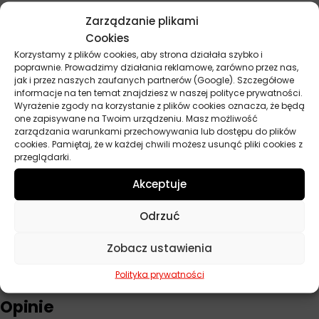
Producent
Orlen
Zarządzanie plikami
Cookies
Lepkość
10W-30
Korzystamy z plików cookies, aby strona działała szybko i
poprawnie. Prowadzimy działania reklamowe, zarówno przez nas,
API
CG-4, GL-4
jak i przez naszych zaufanych partnerów (Google). Szczegółowe
informacje na ten temat znajdziesz w naszej polityce prywatności.
ACEA
E2
Wyrażenie zgody na korzystanie z plików cookies oznacza, że będą
one zapisywane na Twoim urządzeniu. Masz możliwość
Norma
Allison C4, Caterpillar TO-2, Ford ESN
zarządzania warunkami przechowywania lub dostępu do plików
M2C159-B, John Deere JDM J27, MAN
cookies. Pamiętaj, że w każdej chwili możesz usunąć pliki cookies z
271, Massey-Ferguson M1139, Massey-
przeglądarki.
Ferguson M1144, Massey-Ferguson
Akceptuje
M1145, MB 227.1, MB 228.1, MB 228.3, MIL.L
2104 D, ZF TE-ML 06B, ZF TE-ML 06C, ZF
TE-ML 07B
Odrzuć
Pojemność
5 l
Zobacz ustawienia
Polityka prywatności
Opinie