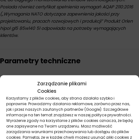
Posiada również certyfikat spełnienia wymagań AQAP 2110:2016
(„Wymagania NATO dotyczące zapewnienia jakości przy
projektowaniu, pracach rozwojowych i produkcji” Produkt Orlen
hipol gl5 85w140 5l odpowiada na potrzeby wymagających
klientów.
Parametry techniczne
Producent
Orlen
Zarządzanie plikami
Lepkość
85W-140
Cookies
Korzystamy z plików cookies, aby strona działała szybko i
Pojemność
5 l
poprawnie. Prowadzimy działania reklamowe, zarówno przez nas,
jak i przez naszych zaufanych partnerów (Google). Szczegółowe
informacje na ten temat znajdziesz w naszej polityce prywatności.
API
GL-5
Wyrażenie zgody na korzystanie z plików cookies oznacza, że będą
one zapisywane na Twoim urządzeniu. Masz możliwość
zarządzania warunkami przechowywania lub dostępu do plików
cookies. Pamiętaj, że w każdej chwili możesz usunąć pliki cookies z