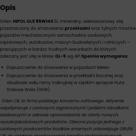
Opis
Orlen
HIPOL GL5 85W140
5L mineralny, wielosezonowy olej
przeznaczony do smarowania
przekładni
oraz tylnych mostów
pojazdów mechanicznych samochodów osobowych,
ciężarowych, autobusów, maszyn budowlanych i rolniczych –
pracujących w bardzo trudnych warunkach do których
zalecany jest olej w klasie
GL-5
wg API.
Spełnia wymagania
:
Dopuszczenie do stosowania w pojazdach Melex
Dopuszczenie do stosowania w przekładni bocznej oraz
obudowie wału ramy trakcyjnej w ciężkim sprzęcie Huta
Stalowa Wola (HSW)
Orlen OIL to firma polskiego koncernu naftowego. Aktywnie
współpracuje z czołowymi zagranicznymi i polskimi ośrodkami
badawczymi w zakresie wprowadzania do oferty nowych,
wysokojakościowych produktów. Obecna pozycja jednego z
czołowych producentów środków smarnych zobowiązuje ORLEN
OIL do ciągłego monitorowania trendów technologicznych.