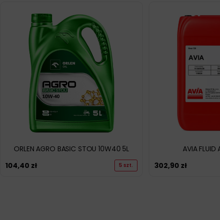
ORLEN AGRO BASIC STOU 10W40 5L
AVIA FLUID 
104,40
zł
302,90
zł
5 szt.