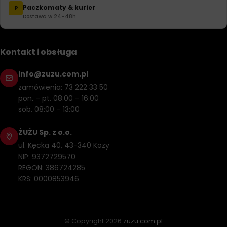
Paczkomaty & kurier
P
Dostawa w 24–48h
Kontakt i obsługa
info@zuzu.com.pl
zamówienia: 73 222 33 50
pon. – pt. 08:00 – 16:00
sob. 08:00 – 13:00
ŻUŻU Sp. z o.o.
ul. Kęcka 40, 43-340 Kozy
NIP: 9372729570
REGON: 386724285
KRS: 0000853946
© Copyright
2026
zuzu.com.pl