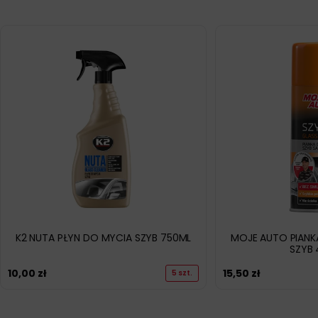
K2 NUTA PŁYN DO MYCIA SZYB 750ML
MOJE AUTO PIANK
SZYB
10,00
zł
15,50
zł
5 szt.