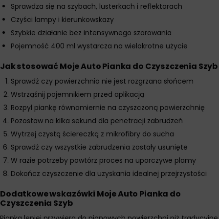
Sprawdza się na szybach, lusterkach i reflektorach
Czyści lampy i kierunkowskazy
Szybkie działanie bez intensywnego szorowania
Pojemność 400 ml wystarcza na wielokrotne użycie
Jak stosować Moje Auto Pianka do Czyszczenia Szyb
Sprawdź czy powierzchnia nie jest rozgrzana słońcem
Wstrząśnij pojemnikiem przed aplikacją
Rozpyl piankę równomiernie na czyszczoną powierzchnię
Pozostaw na kilka sekund dla penetracji zabrudzeń
Wytrzej czystą ściereczką z mikrofibry do sucha
Sprawdź czy wszystkie zabrudzenia zostały usunięte
W razie potrzeby powtórz proces na uporczywe plamy
Dokończ czyszczenie dla uzyskania idealnej przejrzystości
Dodatkowe wskazówki Moje Auto Pianka do
Czyszczenia Szyb
Pianka lepiej przywiera do pionowych powierzchni niż tradycyjne