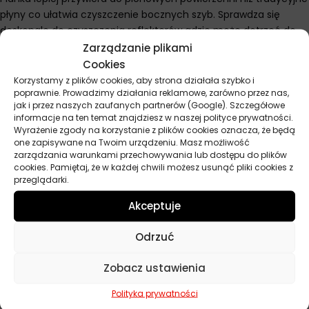
płyny co ułatwia czyszczenie bocznych szyb. Sprawdza się
doskonale do czyszczenia reflektorów gdzie może dotrzeć do
zagłębień i trudno dostępnych miejsc. Unikaj aplikacji w bardzo
Zarządzanie plikami
wysokich temperaturach gdy pianka może zbyt szybko
Cookies
wysychać. Jedna aplikacja usuwa większość standardowych
Korzystamy z plików cookies, aby strona działała szybko i
poprawnie. Prowadzimy działania reklamowe, zarówno przez nas,
zabrudzeń bez konieczności wielokrotnego pocierania.
jak i przez naszych zaufanych partnerów (Google). Szczegółowe
Szczególnie skuteczna przy usuwaniu odcisków palców i
informacje na ten temat znajdziesz w naszej polityce prywatności.
tłustych smug z wewnętrznej strony szyb. Idealna do
Wyrażenie zgody na korzystanie z plików cookies oznacza, że będą
regularnego utrzymania czystości wszystkich przezroczystych
one zapisywane na Twoim urządzeniu. Masz możliwość
zarządzania warunkami przechowywania lub dostępu do plików
elementów pojazdu.
cookies. Pamiętaj, że w każdej chwili możesz usunąć pliki cookies z
przeglądarki.
Akceptuje
Parametry techniczne
Odrzuć
Pojemność
400 ml
Zobacz ustawienia
Producent
Moje Auto
Polityka prywatności