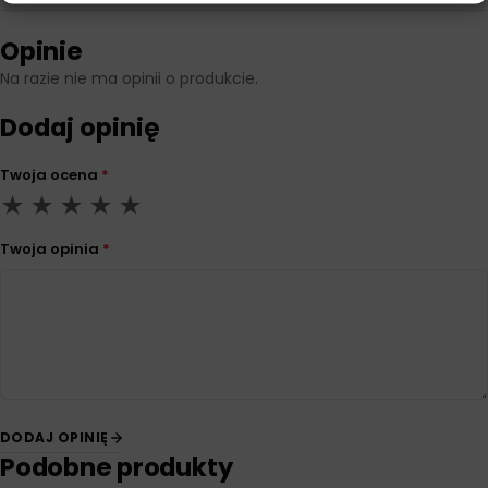
Opinie
Na razie nie ma opinii o produkcie.
Dodaj opinię
Twoja ocena
*
Twoja opinia
*
DODAJ OPINIĘ
Podobne produkty