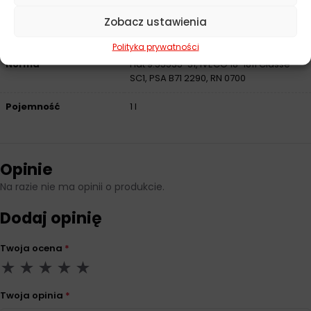
ACEA
A1/B1, A5/B5, C2
Zobacz ustawienia
API
CF, SN
Polityka prywatności
Norma
Fiat 9.55535-S1, IVECO 18-1811 Classe
SC1, PSA B71 2290, RN 0700
Pojemność
1 l
Opinie
Na razie nie ma opinii o produkcie.
Dodaj opinię
Twoja ocena
*
Twoja opinia
*