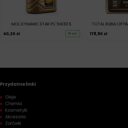
MOL DYNAMIC STAR PC 5W30 1L
TOTAL RUBIA OPTI
40,20
zł
178,90
zł
15 szt.
Przydatne linki
Oleje
Chemia
Kosmetyki
Akcesoria
Żarówki