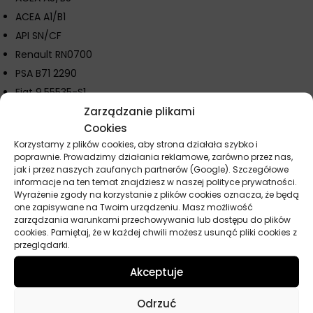
ACEA A1/B1
API SN/CF
Renault RN0700
PSA B71 2290
Fiat 9.55535-S1
Zarządzanie plikami
Iveco 18-1811 Classe S1
Cookies
Korzystamy z plików cookies, aby strona działała szybko i
poprawnie. Prowadzimy działania reklamowe, zarówno przez nas,
Parametry techniczne
jak i przez naszych zaufanych partnerów (Google). Szczegółowe
informacje na ten temat znajdziesz w naszej polityce prywatności.
Wyrażenie zgody na korzystanie z plików cookies oznacza, że będą
Producent
Mol
one zapisywane na Twoim urządzeniu. Masz możliwość
zarządzania warunkami przechowywania lub dostępu do plików
cookies. Pamiętaj, że w każdej chwili możesz usunąć pliki cookies z
Przeznaczenie
Samochody osobowe
przeglądarki.
Baza
Syntetyczny
Akceptuje
Lepkość
5W-30
Odrzuć