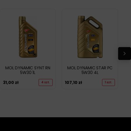
MOL DYNAMIC SYNT RN
MOL DYNAMIC STAR PC
5W30 1L
5W30 4L
31,00
zł
107,10
zł
4 szt.
1 szt.