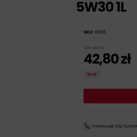
5W30 1L
SKU:
10555
CENA BRUTTO
42,80
zł
Brak
Interesuje Cię hurto