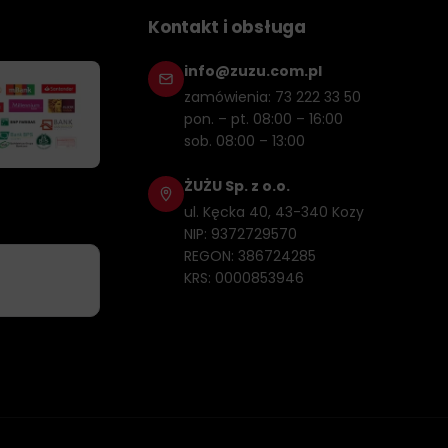
Kontakt i obsługa
info@zuzu.com.pl
zamówienia: 73 222 33 50
pon. – pt. 08:00 – 16:00
sob. 08:00 – 13:00
ŻUŻU Sp. z o.o.
ul. Kęcka 40, 43-340 Kozy
NIP: 9372729570
REGON: 386724285
KRS: 0000853946