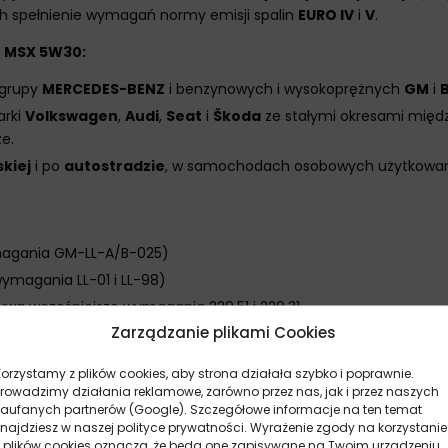
ch spełnienie wymagań normy emisji spalin
EURO IV
i
V
.
ch MSX 5W30:
 grupy
MERCEDES-BENZ
i benzynowych i wysokoprężnych
GM
i
arki
Volkswagen
,
Audi
,
Seat
i
Škoda
ze stałymi okresami międ
e.
skiej
i po
autostradzie
, w samochodach osobowych użytkowany
magania GM-LL-A/B-025)
ymagania LL-01 i LL-98)
wa wcześniejsze wymagania 229.51 i 229.31
Zarządzanie plikami Cookies
Korzystamy z plików cookies, aby strona działała szybko i poprawnie.
Prowadzimy działania reklamowe, zarówno przez nas, jak i przez naszych
zaufanych partnerów (Google). Szczegółowe informacje na ten temat
znajdziesz w naszej polityce prywatności. Wyrażenie zgody na korzystanie
z plików cookies oznacza, że będą one zapisywane na Twoim urządzeniu.