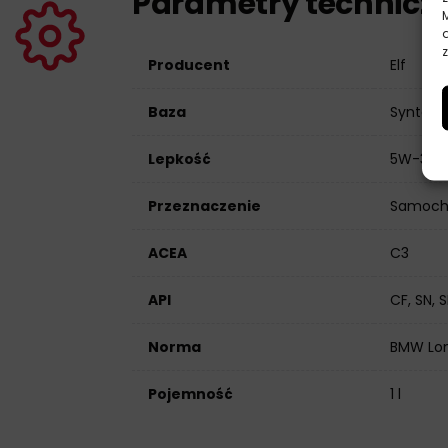
Parametry technicz
z
Producent
Elf
Baza
Syntety
Lepkość
5W-30
Przeznaczenie
Samoch
ACEA
C3
API
CF, SN, 
Norma
BMW Long
Pojemność
1 l