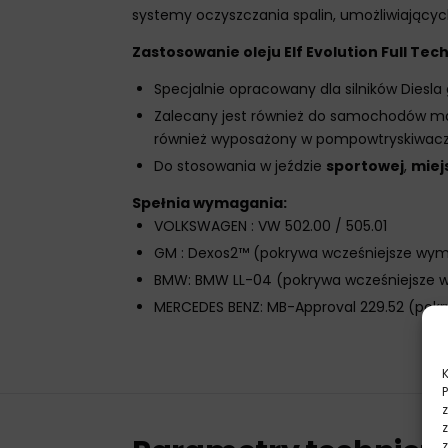
systemy oczyszczania spalin, umożliwiający
Zastosowanie oleju Elf Evolution Full Te
Specjalnie opracowany dla silników Diesla
Zalecany jest również do samochodów m
również wyposażony w pompowtryskiwacz
Do stosowania w jeździe
sportowej
,
miej
Spełnia wymagania:
VOLKSWAGEN : VW 502.00 / 505.01
GM : Dexos2™ (pokrywa wcześniejsze wy
BMW: BMW LL-04 (pokrywa wcześniejsze w
MERCEDES BENZ: MB-Approval 229.52 (pokry