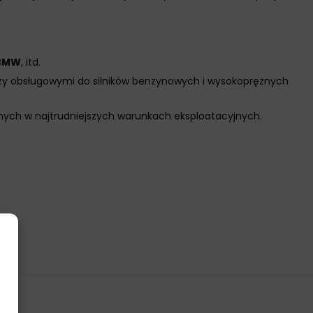
BMW
, itd.
zy obsługowymi do silników benzynowych i wysokoprężnych
ch w najtrudniejszych warunkach eksploatacyjnych.