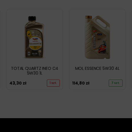
TOTAL QUARTZ INEO C4
MOL ESSENCE 5W30 4L
5W30 1L
43,30
zł
114,80
zł
1 szt.
7 szt.