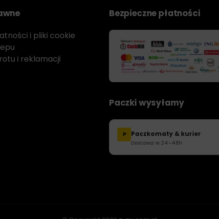
rawne
Bezpieczne płatności
tności i pliki cookie
lepu
otu i reklamacji
Paczki wysyłamy
Paczkomaty & kurier
P
Dostawa w 24–48h