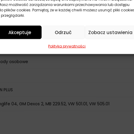
ne
Masz możliwość zarządzania warunkami przechowywania lub dostępu
do plików cookies. Pamiętaj, że w każdej chwili możesz usunąć pliki cookie
 przeglądarki.
Akceptuje
Odrzuć
Zobacz ustawienia
czny
Polityka prywatności
ody osobowe
SN PLUS
life 04, GM Dexos 2, MB 229.52, VW 501.01, VW 505.01