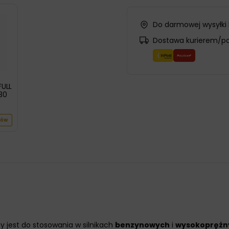
Do darmowej wysyłki
Dostawa kurierem/p
FULL
30
ów
y jest do stosowania w silnikach
benzynowych
i
wysokoprężn