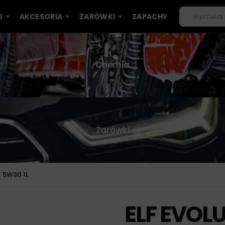
I
AKCESORIA
ŻARÓWKI
ZAPACHY
Chemia
Żarówki
 5W30 1L
ELF EVOL