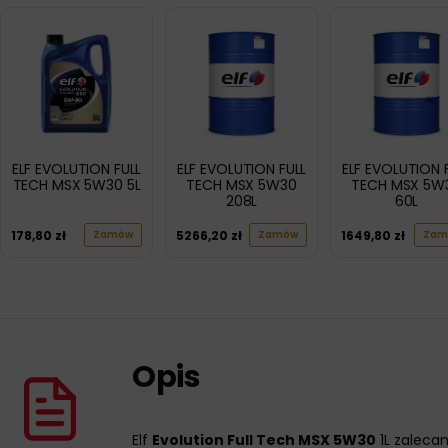
ELF EVOLUTION FULL
ELF EVOLUTION FULL
ELF EVOLUTION 
TECH MSX 5W30 5L
TECH MSX 5W30
TECH MSX 5W
208L
60L
178,80
zł
5266,20
zł
1649,80
zł
Zamów
Zamów
Zam
Opis
Elf
Evolution Full Tech MSX 5W30
1L zalecan