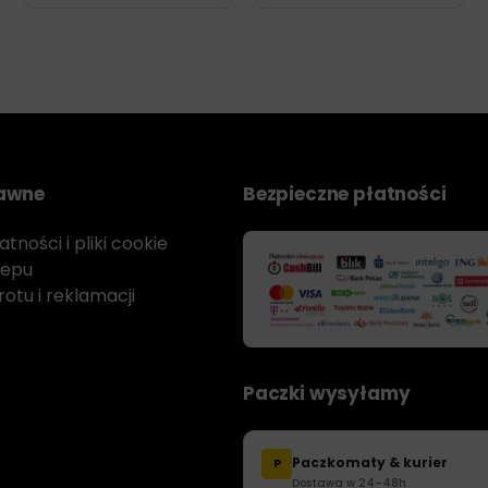
rawne
Bezpieczne płatności
tności i pliki cookie
lepu
otu i reklamacji
Paczki wysyłamy
Paczkomaty & kurier
P
Dostawa w 24–48h