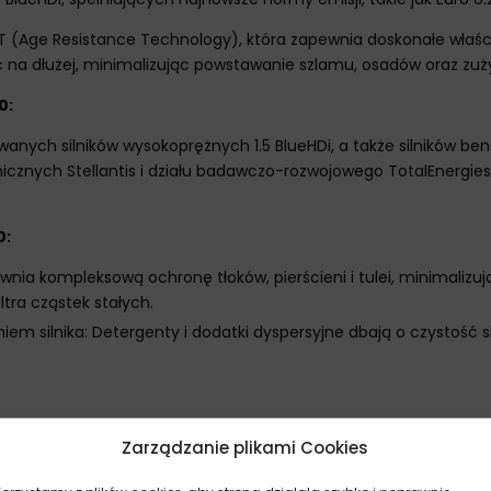
(Age Resistance Technology), która zapewnia doskonałe właściw
ć na dłużej, minimalizując powstawanie szlamu, osadów oraz zużyc
0:
wanych silników wysokoprężnych 1.5 BlueHDi, a także silników 
znych Stellantis i działu badawczo-rozwojowego TotalEnergies,
0:
ia kompleksową ochronę tłoków, pierścieni i tulei, minimalizu
tra cząstek stałych.
 silnika: Detergenty i dodatki dyspersyjne dbają o czystość si
Zarządzanie plikami Cookies