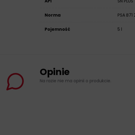
API
SN PLUS
Norma
PSA B71
Pojemność
5 l
Opinie
Na razie nie ma opinii o produkcie.