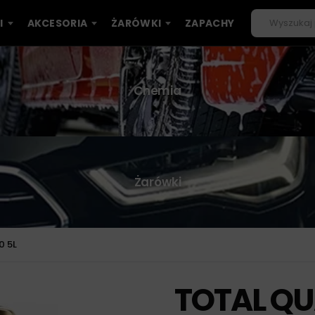
I
AKCESORIA
ŻARÓWKI
ZAPACHY
Chemia
Żarówki
0 5L
TOTAL QU