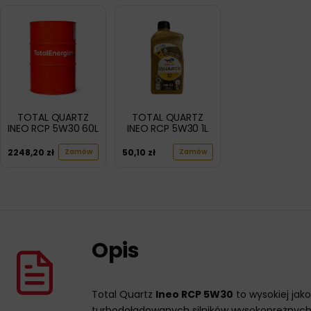
TOTAL QUARTZ
TOTAL QUARTZ
INEO RCP 5W30 60L
INEO RCP 5W30 1L
2248,20
zł
50,10
zł
Zamów
Zamów
Opis
Total Quartz
Ineo RCP 5W30
to wysokiej jak
turbodoładowanych silników wysokoprężnych Blu