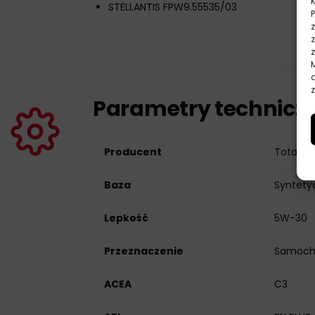
STELLANTIS FPW9.55535/03
z
Parametry technicz
Producent
Total
Baza
Syntety
Lepkość
5W-30
Przeznaczenie
Samoch
ACEA
C3