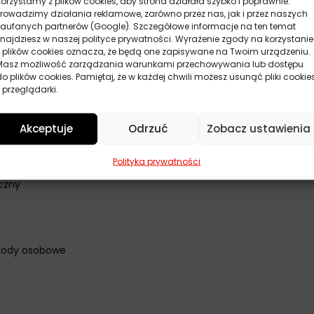
Korzystamy z plików cookies, aby strona działała szybko i poprawnie.
Prowadzimy działania reklamowe, zarówno przez nas, jak i przez naszych
zaufanych partnerów (Google). Szczegółowe informacje na ten temat
znajdziesz w naszej polityce prywatności. Wyrażenie zgody na korzystanie
z plików cookies oznacza, że będą one zapisywane na Twoim urządzeniu.
Masz możliwość zarządzania warunkami przechowywania lub dostępu
do plików cookies. Pamiętaj, że w każdej chwili możesz usunąć pliki cookie
 przeglądarki.
ne
Akceptuje
Odrzuć
Zobacz ustawienia
Polityka prywatności
czny
ody osobowe