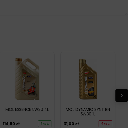
MOL ESSENCE 5W30 4L
MOL DYNAMIC SYNT RN
5W30 1L
114,80
zł
31,00
zł
7 szt.
4 szt.