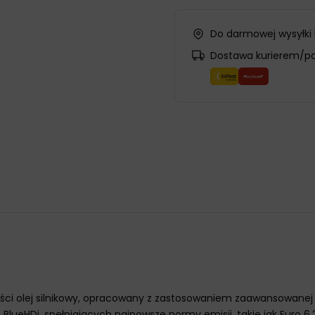
Do darmowej wysyłki
Dostawa kurierem/p
ości olej silnikowy, opracowany z zastosowaniem zaawansowanej t
eHDi, spełniających najnowsze normy emisji, takie jak Euro 6.2, 