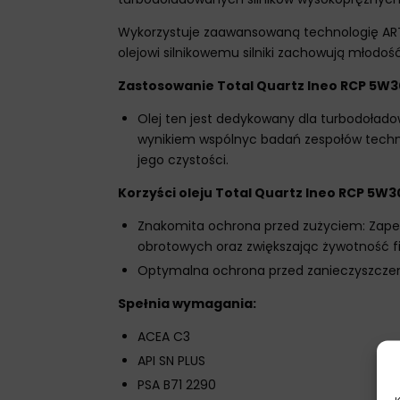
Wykorzystuje zaawansowaną technologię ART 
olejowi silnikowemu silniki zachowują młodoś
Zastosowanie Total Quartz Ineo RCP 5W3
Olej ten jest dedykowany dla turbodołado
wynikiem wspólnyc badań zespołów technic
jego czystości.
Korzyści oleju Total Quartz Ineo RCP 5W3
Znakomita ochrona przed zużyciem: Zapewn
obrotowych oraz zwiększając żywotność fil
Optymalna ochrona przed zanieczyszczeniem
Spełnia wymagania:
ACEA C3
API SN PLUS
PSA B71 2290