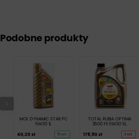
Podobne produkty
MOL DYNAMIC STAR PC
TOTAL RUBIA OPTIMA
5W30 1L
3500 FE 5W30 5L
40,20
zł
178,90
zł
15 szt.
2 szt.