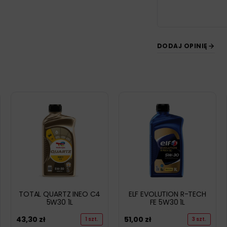
DODAJ OPINIĘ
TOTAL QUARTZ INEO C4
ELF EVOLUTION R-TECH
5W30 1L
FE 5W30 1L
43,30
zł
51,00
zł
1 szt.
3 szt.