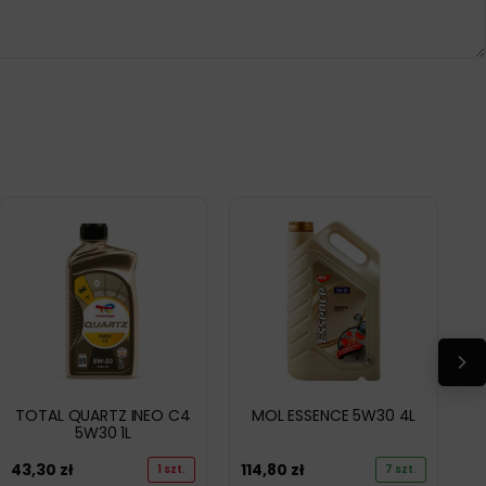
TOTAL QUARTZ INEO C4
MOL ESSENCE 5W30 4L
5W30 1L
43,30
zł
114,80
zł
1 szt.
7 szt.