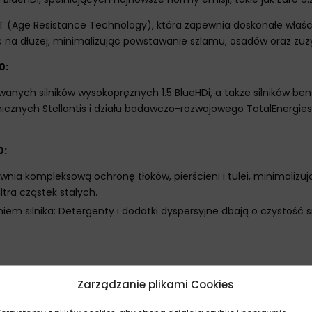
(Age Resistance Technology), która zapewnia doskonałe właściw
ć na dłużej, minimalizując powstawanie szlamu, osadów oraz zużyc
0:
wanych silników wysokoprężnych 1.5 BlueHDi, a także silników 
znych Stellantis i działu badawczo-rozwojowego TotalEnergies,
0:
ia kompleksową ochronę tłoków, pierścieni i tulei, minimalizu
tra cząstek stałych.
 silnika: Detergenty i dodatki dyspersyjne dbają o czystość si
Zarządzanie plikami Cookies