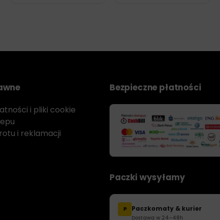
rawne
Bezpieczne płatności
tności i pliki cookie
lepu
otu i reklamacji
Paczki wysyłamy
Paczkomaty & kurier
P
Dostawa w 24–48h