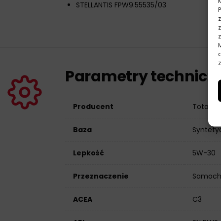
STELLANTIS FPW9.55535/03
z
Parametry technicz
Producent
Total
Baza
Syntety
Lepkość
5W-30
Przeznaczenie
Samoch
ACEA
C3