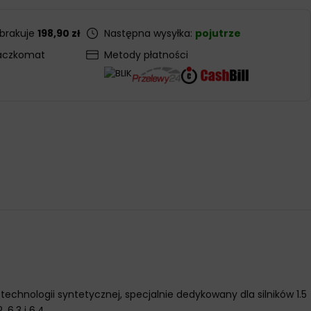
 brakuje
198,90 zł
Następna wysyłka:
pojutrze
aczkomat
Metody płatności
echnologii syntetycznej, specjalnie dedykowany dla silników 1.5
6.3 i 6.4.