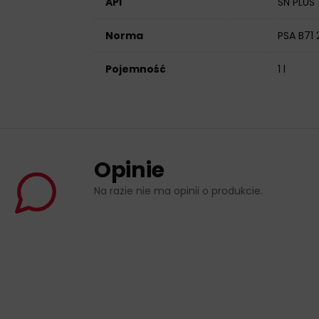
API
SN PLUS
Norma
PSA B71
Pojemność
1 l
Opinie
Na razie nie ma opinii o produkcie.