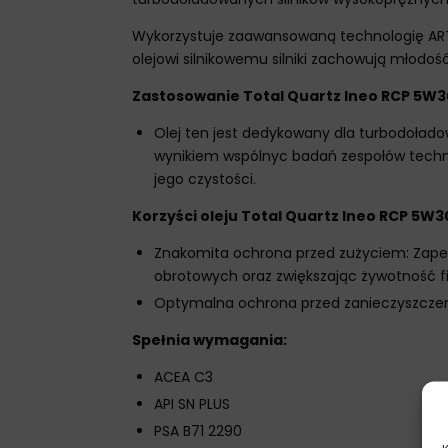
Wykorzystuje zaawansowaną technologię ART 
olejowi silnikowemu silniki zachowują młodoś
Zastosowanie Total Quartz Ineo RCP 5W3
Olej ten jest dedykowany dla turbodołado
wynikiem wspólnyc badań zespołów technic
jego czystości.
Korzyści oleju Total Quartz Ineo RCP 5W3
Znakomita ochrona przed zużyciem: Zapewn
obrotowych oraz zwiększając żywotność fil
Optymalna ochrona przed zanieczyszczeniem
Spełnia wymagania:
ACEA C3
API SN PLUS
PSA B71 2290