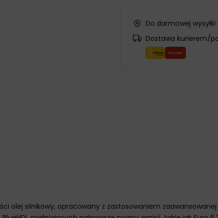
Do darmowej wysyłki
Dostawa kurierem/p
ości olej silnikowy, opracowany z zastosowaniem zaawansowanej t
eHDi, spełniających najnowsze normy emisji, takie jak Euro 6.2, 