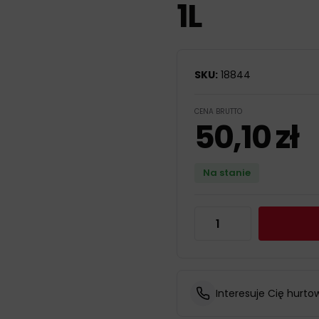
1L
SKU:
18844
CENA BRUTTO
50,10
zł
Na stanie
Interesuje Cię hurto