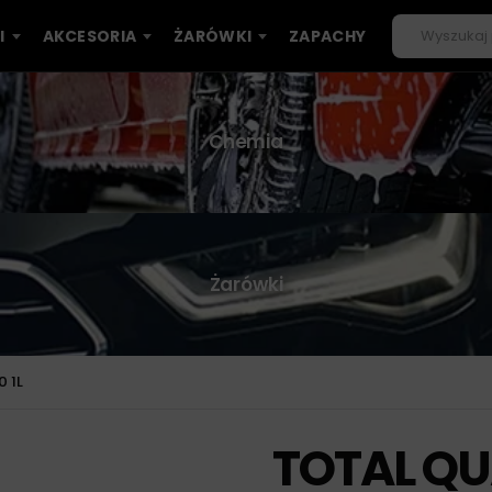
I
AKCESORIA
ŻARÓWKI
ZAPACHY
Chemia
Żarówki
 1L
TOTAL QU