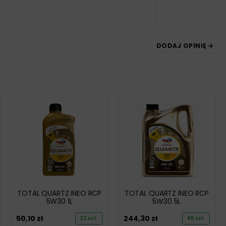
DODAJ OPINIĘ
TOTAL QUARTZ INEO RCP
TOTAL QUARTZ INEO RCP
5W30 1L
5W30 5L
50,10
zł
244,30
zł
22 szt.
45 szt.