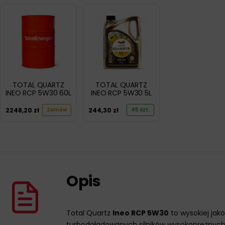
TOTAL QUARTZ
TOTAL QUARTZ
INEO RCP 5W30 60L
INEO RCP 5W30 5L
2248,20
zł
244,30
zł
Zamów
45 szt.
Opis
Total Quartz
Ineo RCP 5W30
to wysokiej jak
turbodoładowanych silników wysokoprężnych Blu