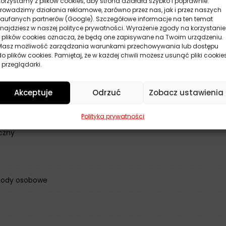
Korzystamy z plików cookies, aby strona działała szybko i poprawnie.
Prowadzimy działania reklamowe, zarówno przez nas, jak i przez naszych
zaufanych partnerów (Google). Szczegółowe informacje na ten temat
znajdziesz w naszej polityce prywatności. Wyrażenie zgody na korzystanie
z plików cookies oznacza, że będą one zapisywane na Twoim urządzeniu.
Masz możliwość zarządzania warunkami przechowywania lub dostępu
do plików cookies. Pamiętaj, że w każdej chwili możesz usunąć pliki cookie
 przeglądarki.
ne
Akceptuje
Odrzuć
Zobacz ustawienia
Polityka prywatności
czny
ody osobowe