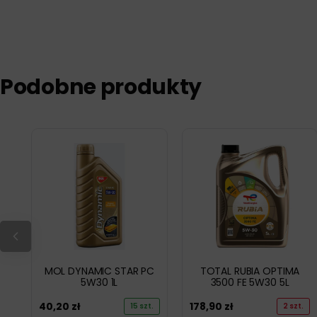
Podobne produkty
MOL DYNAMIC STAR PC
TOTAL RUBIA OPTIMA
5W30 1L
3500 FE 5W30 5L
40,20
zł
178,90
zł
15 szt.
2 szt.