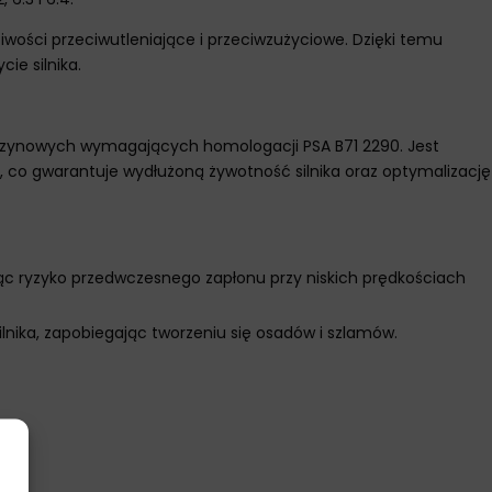
ości przeciwutleniające i przeciwzużyciowe. Dzięki temu
ie silnika.
benzynowych wymagających homologacji PSA B71 2290. Jest
 co gwarantuje wydłużoną żywotność silnika oraz optymalizację
jąc ryzyko przedwczesnego zapłonu przy niskich prędkościach
lnika, zapobiegając tworzeniu się osadów i szlamów.