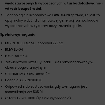
wielozaworowych
wyposażonych w
turbodoładowanie
i
wtrysk
bezpośredni
.
Technologia niskopopiołowa
Low
–
SAPS
sprawia, że jest to
optymalny wybór dla najnowszej generacji samochodów
wyposażonych w systemy oczyszczania spalin.
Spełnia wymagania:
MERCEDES BENZ MB-Approval 229.52
BMW LL-04
HYUNDAI – KIA:
Zatwierdzony przez Hyundai – KIA i rekomendowany w
okresie pogwarancyjnym
GENERAL MOTORS Dexos 2™
Licencja: GB2C0301070
Odpowiedni do zastosowania, gdy wymagana jest
specyfikacja VW 505.01
CHRYSLER MS-11106 (spełnia wymagania)