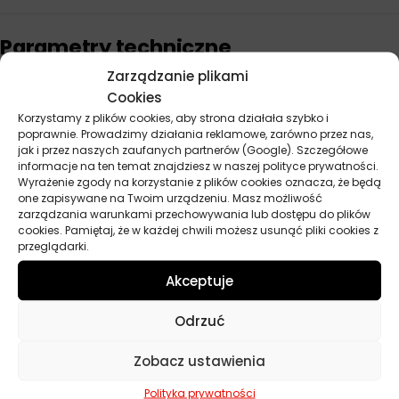
Parametry techniczne
Zarządzanie plikami
Producent
Total
Cookies
Korzystamy z plików cookies, aby strona działała szybko i
Lepkość
5W-30
poprawnie. Prowadzimy działania reklamowe, zarówno przez nas,
jak i przez naszych zaufanych partnerów (Google). Szczegółowe
informacje na ten temat znajdziesz w naszej polityce prywatności.
Baza
Syntetyczny
Wyrażenie zgody na korzystanie z plików cookies oznacza, że będą
one zapisywane na Twoim urządzeniu. Masz możliwość
Przeznaczenie
Samochody osobowe
zarządzania warunkami przechowywania lub dostępu do plików
cookies. Pamiętaj, że w każdej chwili możesz usunąć pliki cookies z
ACEA
C3
przeglądarki.
API
CF, SN PLUS
Akceptuje
Norma
BMW Longlife 04, Chrysler MS-11106, Fiat
Odrzuć
9.55535-S3, GM Dexos 2, MB 229.52,
Opel OV0401547, VW 501.01, VW 505.01
Zobacz ustawienia
Pojemność
5 l
Polityka prywatności