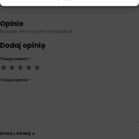
Opinie
Na razie nie ma opinii o produkcie.
Dodaj opinię
Twoja ocena
*
Twoja opinia
*
DODAJ OPINIĘ