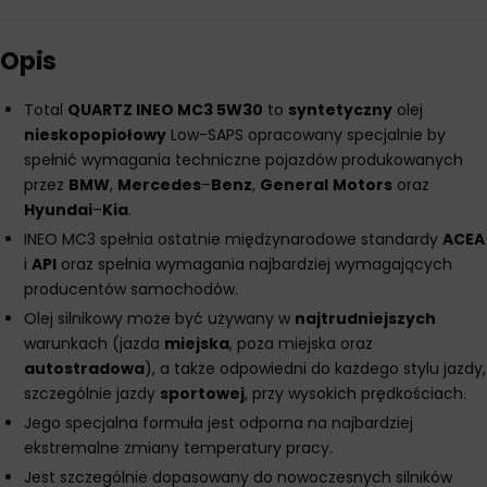
Opis
Total
QUARTZ INEO MC3 5W30
to
syntetyczny
olej
nieskopopiołowy
Low-SAPS opracowany specjalnie by
spełnić wymagania techniczne pojazdów produkowanych
przez
BMW
,
Mercedes
–
Benz
,
General
Motors
oraz
Hyundai
–
Kia
.
INEO MC3 spełnia ostatnie międzynarodowe standardy
ACEA
i
API
oraz spełnia wymagania najbardziej wymagających
producentów samochodów.
Olej silnikowy może być używany w
najtrudniejszych
warunkach (jazda
miejska
, poza miejska oraz
autostradowa
), a także odpowiedni do każdego stylu jazdy,
szczególnie jazdy
sportowej
, przy wysokich prędkościach.
Jego specjalna formuła jest odporna na najbardziej
ekstremalne zmiany temperatury pracy.
Jest szczególnie dopasowany do nowoczesnych silników