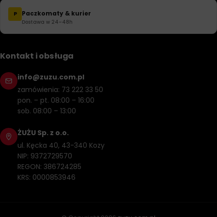
Paczkomaty & kurier
P
Dostawa w 24–48h
Kontakt i obsługa
info@zuzu.com.pl
zamówienia: 73 222 33 50
pon. – pt. 08:00 – 16:00
sob. 08:00 – 13:00
ŻUŻU Sp. z o.o.
ul. Kęcka 40, 43-340 Kozy
NIP: 9372729570
REGON: 386724285
KRS: 0000853946