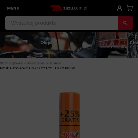
MENU
Oleje
Che
›
›
Strona główna
Czyszczenie plastików
MOJE AUTO KOKPIT BŁYSZCZĄCY JABŁKO 600ML