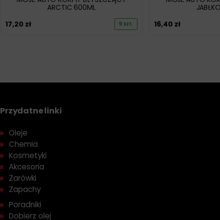
ARCTIC 600ML
JABŁK
17,20
zł
16,40
zł
9 szt.
Przydatne linki
Oleje
Chemia
Kosmetyki
Akcesoria
Żarówki
Zapachy
Poradniki
Dobierz olej