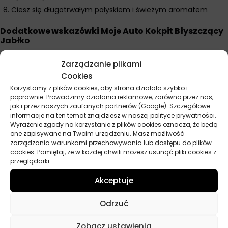
Ciesz się długotrwałym połyskiem i świeżym aromatem
Dodatkowe wskazówki Moje Auto Kokpit Błyszczący
Jabłko
Antystatyczne właściwości znacznie wydłużają czas między
Zarządzanie plikami
czyszczeniami bo kurz nie przywiera tak łatwo do powierzchni.
Cookies
Błyszczący efekt sprawia że plastiki wyglądają jak nowe z
Korzystamy z plików cookies, aby strona działała szybko i
głębokim odbiciem światła i eleganckim połyskiem. Zapach
poprawnie. Prowadzimy działania reklamowe, zarówno przez nas,
świeżego jabłka pozostaje dyskretny i naturalny nadając
jak i przez naszych zaufanych partnerów (Google). Szczegółowe
wnętrzu owocowy i orzeźwiający charakter. Większa pojemność
informacje na ten temat znajdziesz w naszej polityce prywatności.
Wyrażenie zgody na korzystanie z plików cookies oznacza, że będą
600 ml sprawia że produkt jest ekonomiczny dla osób regularnie
one zapisywane na Twoim urządzeniu. Masz możliwość
czyszczących samochód. Ochrona przed starzeniem plastiku
zarządzania warunkami przechowywania lub dostępu do plików
zapobiega powstawaniu białych plam i pęknięć na starszych
cookies. Pamiętaj, że w każdej chwili możesz usunąć pliki cookies z
elementach kokpitu. Regularne stosowanie utrzymuje plastiki w
przeglądarki.
doskonałym stanie przez lata użytkowania pojazdu.
Akceptuje
Odrzuć
Parametry techniczne
Zobacz ustawienia