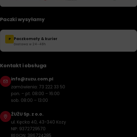
Paczki wysyłamy
Paczkomaty & kurier
P
Dostawa w 24–48h
Kontakt i obsługa
info@zuzu.com.pl
zamówienia: 73 222 33 50
pon. – pt. 08:00 – 16:00
sob. 08:00 – 13:00
ŻUŻU Sp. z o.o.
ul. Kęcka 40, 43-340 Kozy
NIP: 9372729570
REGON: 386724285