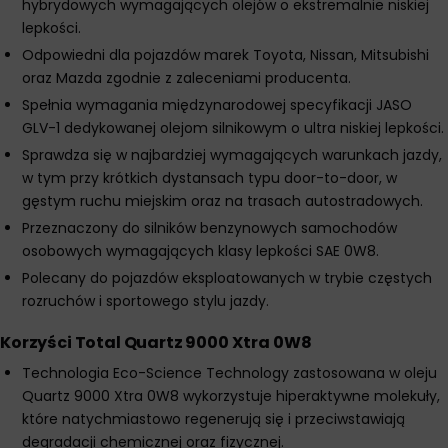
hybrydowych wymagających olejów o ekstremalnie niskiej
lepkości.
Odpowiedni dla pojazdów marek Toyota, Nissan, Mitsubishi
oraz Mazda zgodnie z zaleceniami producenta.
Spełnia wymagania międzynarodowej specyfikacji JASO
GLV-1 dedykowanej olejom silnikowym o ultra niskiej lepkości.
Sprawdza się w najbardziej wymagających warunkach jazdy,
w tym przy krótkich dystansach typu door-to-door, w
gęstym ruchu miejskim oraz na trasach autostradowych.
Przeznaczony do silników benzynowych samochodów
osobowych wymagających klasy lepkości SAE 0W8.
Polecany do pojazdów eksploatowanych w trybie częstych
rozruchów i sportowego stylu jazdy.
Korzyści Total Quartz 9000 Xtra 0W8
Technologia Eco-Science Technology zastosowana w oleju
Quartz 9000 Xtra 0W8 wykorzystuje hiperaktywne molekuły,
które natychmiastowo regenerują się i przeciwstawiają
degradacji chemicznej oraz fizycznej.