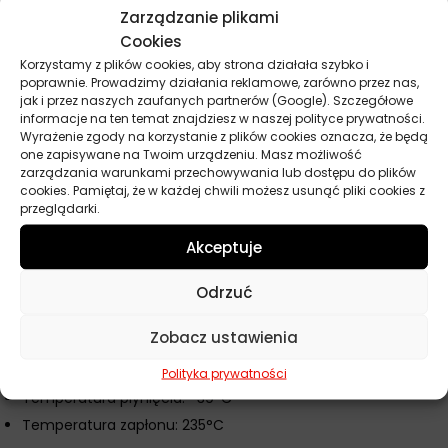
starzeniem oleju wydłużają żywotność jednostki napędowej.
Zarządzanie plikami
Cookies
Spełnia wymagania:
Korzystamy z plików cookies, aby strona działała szybko i
JASO GLV-1
poprawnie. Prowadzimy działania reklamowe, zarówno przez nas,
jak i przez naszych zaufanych partnerów (Google). Szczegółowe
Toyota
informacje na ten temat znajdziesz w naszej polityce prywatności.
Nissan
Wyrażenie zgody na korzystanie z plików cookies oznacza, że będą
one zapisywane na Twoim urządzeniu. Masz możliwość
Mitsubishi
zarządzania warunkami przechowywania lub dostępu do plików
Mazda
cookies. Pamiętaj, że w każdej chwili możesz usunąć pliki cookies z
przeglądarki.
Specyfikacja techniczna:
Akceptuje
Klasa lepkości: SAE 0W8
Lepkość kinematyczna w temperaturze 40°C: 24,8 mm²/s
Odrzuć
Lepkość kinematyczna w temperaturze 100°C: 5,1 mm²/s
Zobacz ustawienia
Gęstość w temperaturze 15°C: 844 kg/m³
Wskaźnik lepkości: 140
Polityka prywatności
Temperatura płynięcia: -39°C
Temperatura zapłonu: 235°C