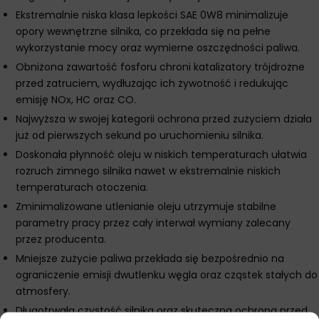
Ekstremalnie niska klasa lepkości SAE 0W8 minimalizuje
opory wewnętrzne silnika, co przekłada się na pełne
wykorzystanie mocy oraz wymierne oszczędności paliwa.
Obniżona zawartość fosforu chroni katalizatory trójdrożne
przed zatruciem, wydłużając ich żywotność i redukując
emisję NOx, HC oraz CO.
Najwyższa w swojej kategorii ochrona przed zużyciem działa
już od pierwszych sekund po uruchomieniu silnika.
Doskonała płynność oleju w niskich temperaturach ułatwia
rozruch zimnego silnika nawet w ekstremalnie niskich
temperaturach otoczenia.
Zminimalizowane utlenianie oleju utrzymuje stabilne
parametry pracy przez cały interwał wymiany zalecany
przez producenta.
Mniejsze zużycie paliwa przekłada się bezpośrednio na
ograniczenie emisji dwutlenku węgla oraz cząstek stałych do
atmosfery.
Długotrwała czystość silnika oraz skuteczna ochrona przed