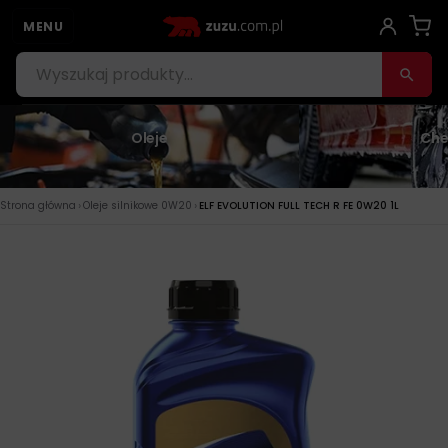
MENU
Oleje
Che
›
›
Strona główna
Oleje silnikowe 0W20
ELF EVOLUTION FULL TECH R FE 0W20 1L