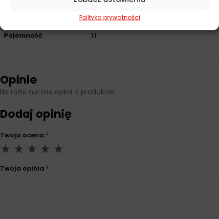
Norma
RN 17 FE
Polityka prywatności
Pojemność
1 l
Opinie
Na razie nie ma opinii o produkcie.
Dodaj opinię
Twoja ocena
*
Twoja opinia
*