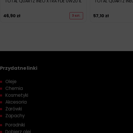
TOTAL QUARTZ INEO XTRA FDE 0W20 1L
TOTAL QUARTZ INE
46,90
zł
57,10
zł
3 szt.
Przydatne linki
Oleje
Chemia
Kosmetyki
Akcesoria
Żarówki
Zapachy
Poradniki
Dobierz olej