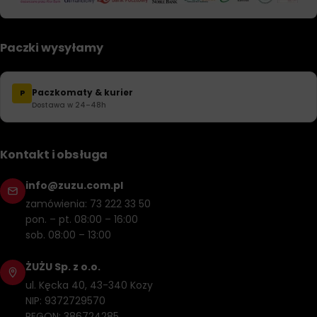
Paczki wysyłamy
Paczkomaty & kurier
P
Dostawa w 24–48h
Kontakt i obsługa
info@zuzu.com.pl
zamówienia: 73 222 33 50
pon. – pt. 08:00 – 16:00
sob. 08:00 – 13:00
ŻUŻU Sp. z o.o.
ul. Kęcka 40, 43-340 Kozy
NIP: 9372729570
REGON: 386724285