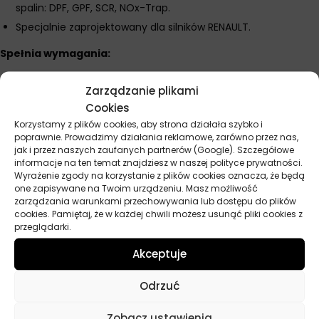
spalin: DPF, GPF, SCR, NOx-Trap.
Specjalnie zaprojektowany dla silników RENAULT.
Spełnia wymagania:
ACEA: C5
Zarządzanie plikami
RENAULT RN17 FE
Cookies
Korzystamy z plików cookies, aby strona działała szybko i
poprawnie. Prowadzimy działania reklamowe, zarówno przez nas,
jak i przez naszych zaufanych partnerów (Google). Szczegółowe
Parametry techniczne
informacje na ten temat znajdziesz w naszej polityce prywatności.
Wyrażenie zgody na korzystanie z plików cookies oznacza, że będą
one zapisywane na Twoim urządzeniu. Masz możliwość
Producent
Elf
zarządzania warunkami przechowywania lub dostępu do plików
cookies. Pamiętaj, że w każdej chwili możesz usunąć pliki cookies z
Baza
Syntetyczny
przeglądarki.
Akceptuje
Lepkość
0W-20
Przeznaczenie
Samochody osobowe
Odrzuć
ACEA
C5
Zobacz ustawienia