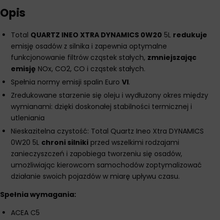
Opis
Total
QUARTZ INEO XTRA DYNAMICS 0W20
5L
redukuje
emisję osadów z silnika i zapewnia optymalne
funkcjonowanie filtrów cząstek stałych,
zmniejszając
emisję
NOx, CO2, CO i cząstek stałych.
Spełnia normy emisji spalin Euro
VI
.
Zredukowane starzenie się oleju i wydłużony okres między
wymianami: dzięki doskonałej stabilności termicznej i
utleniania
Nieskazitelna czystość: Total Quartz Ineo Xtra DYNAMICS
0W20 5L
chroni silniki
przed wszelkimi rodzajami
zanieczyszczeń i zapobiega tworzeniu się osadów,
umożliwiając kierowcom samochodów zoptymalizować
działanie swoich pojazdów w miarę upływu czasu.
Spełnia wymagania:
ACEA C5