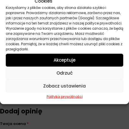
Cookies
ACEA
C5
Korzystamy z plików cookies, aby strona działała szybko i
poprawnie. Prowadzimy działania reklamowe, zarówno przez nas,
API
SN, SN-RC
jak i przez naszych zaufanych partnerów (Google). Szczegółowe
informacje na ten temat znajdziesz w naszej polityce prywatności.
Wyrażenie zgody na korzystanie z plików cookies oznacza, że będą
Norma
BMW Longlife 14 FE+, BMW Longlife 17
one zapisywane na Twoim urządzeniu. Masz możliwość
FE+, Ford WSS-M2C952-A1,
zarządzania warunkami przechowywania lub dostępu do plików
STJLR.51.5122
cookies. Pamiętaj, że w każdej chwili możesz usunąć pliki cookies z
przeglądarki.
Pojemność
5 l
Akceptuje
ILSAC
GF-5
Odrzuć
Zobacz ustawienia
Opinie
Polityka prywatności
Na razie nie ma opinii o produkcie.
Dodaj opinię
Twoja ocena
*