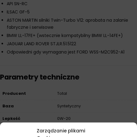
API SN-RC
ILSAC GF-5
ASTON MARTIN silniki Twin-Turbo V12: aprobata na zalanie
fabryczne i serwisowe
BMW LL-17FE+ (wstecznie kompatybilny BMW LL-14FE+)
JAGUAR LAND ROVER STJLR.51.5122
Odpowiedni gdy wymagana jest FORD WSS-M2C952-A1
Parametry techniczne
Producent
Total
Baza
Syntetyczny
Lepkość
0W-20
Zarządzanie plikami
Przeznaczenie
Samochody osobowe