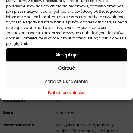
Korzystamy z plików cookies, aby strona działała szybko i
Lepkość kinematyczna w temperaturze 40°C: 113,1 mm²/s
poprawnie. Prowadzimy działania reklamowe, zarówno przez nas,
jak i przez naszych zaufanych partnerów (Google). Szczegółowe
Lepkość kinematyczna w temperaturze 100°C: 15,0 mm²/s
informacje na ten temat znajdziesz w naszej polityce prywatności.
Wskaźnik lepkości: 138
Wyrażenie zgody na korzystanie z plików cookies oznacza, że będą
one zapisywane na Twoim urządzeniu. Masz możliwość
Temperatura płynięcia: -30°C
zarządzania warunkami przechowywania lub dostępu do plików
Temperatura zapłonu (Cleveland): 230°C
cookies. Pamiętaj, że w każdej chwili możesz usunąć pliki cookies z
przeglądarki.
Liczba zasadowa: 7,6 mg KOH/g
Okres przechowywania w oryginalnym opakowaniu: 60
Akceptuje
miesięcy
Odrzuć
Zobacz ustawienia
Parametry techniczne
Polityka prywatności
Producent
Mol
Baza
Mineralny
Przeznaczenie
Maszyny budowlane, Maszyny
rolnicze, Samochody ciężarowe