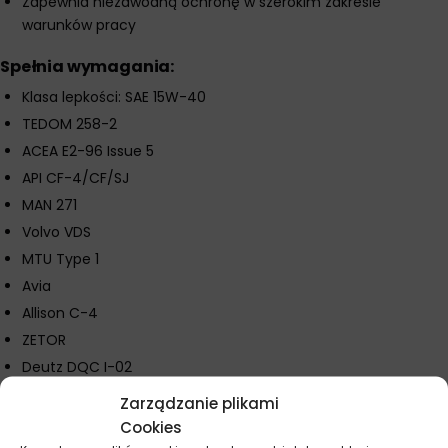
Zapewnia niezawodną ochronę w szerokim zakresie
warunków pracy
Spełnia wymagania:
Klasa lepkości: SAE 15W-40
TEDOM 258-2
ACEA E2-96 Issue 5
API CF-4/CF/SJ
MAN 271
Volvo VDS
MTU Type 1
Avia
Allison C-4
ZETOR
Deutz DQC I-02
Zarządzanie plikami
Parametry techniczne
Cookies
Gęstość w temperaturze 15°C: 0,883 g/cm³