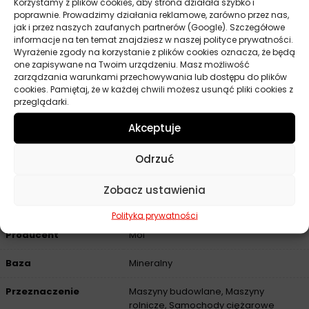
Korzystamy z plików cookies, aby strona działała szybko i
Lepkość kinematyczna w temperaturze 40°C: 113,1 mm²/s
poprawnie. Prowadzimy działania reklamowe, zarówno przez nas,
jak i przez naszych zaufanych partnerów (Google). Szczegółowe
Lepkość kinematyczna w temperaturze 100°C: 15,0 mm²/s
informacje na ten temat znajdziesz w naszej polityce prywatności.
Wskaźnik lepkości: 138
Wyrażenie zgody na korzystanie z plików cookies oznacza, że będą
one zapisywane na Twoim urządzeniu. Masz możliwość
Temperatura płynięcia: -30°C
zarządzania warunkami przechowywania lub dostępu do plików
Temperatura zapłonu (Cleveland): 230°C
cookies. Pamiętaj, że w każdej chwili możesz usunąć pliki cookies z
przeglądarki.
Liczba zasadowa: 7,6 mg KOH/g
Okres przechowywania w oryginalnym opakowaniu: 60
Akceptuje
miesięcy
Odrzuć
Zobacz ustawienia
Parametry techniczne
Polityka prywatności
Producent
Mol
Baza
Mineralny
Przeznaczenie
Maszyny budowlane, Maszyny
rolnicze, Samochody ciężarowe