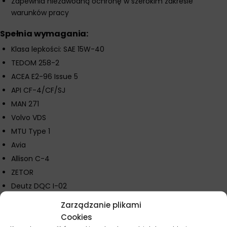
Zapewnia niezawodną ochronę w szerokim zakresie
warunków pracy
Spełnia wymagania:
Klasa lepkości: SAE 15W-40
TEDOM 258-2
ACEA E2-96 Issue 5
API CF-4/CF/SJ
MAN 271
Volvo VDS
MTU Type 1
Avia
Allison C-4
ZETOR
Deutz DQC I-02
Zarządzanie plikami
Parametry techniczne
Cookies
Gęstość w temperaturze 15°C: 0,883 g/cm³