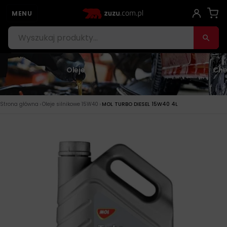
MENU
Oleje
Che
›
›
Strona główna
Oleje silnikowe 15W40
MOL TURBO DIESEL 15W40 4L