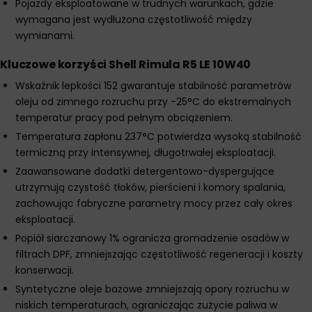
Pojazdy eksploatowane w trudnych warunkach, gdzie
wymagana jest wydłużona częstotliwość między
wymianami.
Kluczowe korzyści Shell Rimula R5 LE 10W40
Wskaźnik lepkości 152 gwarantuje stabilność parametrów
oleju od zimnego rozruchu przy -25°C do ekstremalnych
temperatur pracy pod pełnym obciążeniem.
Temperatura zapłonu 237°C potwierdza wysoką stabilność
termiczną przy intensywnej, długotrwałej eksploatacji.
Zaawansowane dodatki detergentowo-dyspergujące
utrzymują czystość tłoków, pierścieni i komory spalania,
zachowując fabryczne parametry mocy przez cały okres
eksploatacji.
Popiół siarczanowy 1% ogranicza gromadzenie osadów w
filtrach DPF, zmniejszając częstotliwość regeneracji i koszty
konserwacji.
Syntetyczne oleje bazowe zmniejszają opory rozruchu w
niskich temperaturach, ograniczając zużycie paliwa w