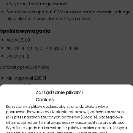
krytycznej fazie rozgrzewania.
Szeroki zakres aprobat OEM pozwala na stosowanie jednego
oleju dla flot z pojazdami różnych marek.
Spełnia wymagania
ACEA E7, E9
API CK-4, CJ-4, CI-4 Plus, CH-4, SN
JASO DH-2
Aprobaty producentów:
MB-Approval 228.31
MAN M 3775
Zarządzanie plikami
Volvo VDS-4, VDS-4.5
Cookies
Renault Trucks RLD-3, RLD-4
Korzystamy z plików cookies, aby strona działała szybko i
Cummins CES 20081, CES 20086
poprawnie. Prowadzimy działania reklamowe, zarówno przez nas,
jak i przez naszych zaufanych partnerów (Google). Szczegółowe
Mack EOS-4.5, EO-O Premium Plus
informacje na ten temat znajdziesz w naszej polityce prywatności.
MTU Category 2.1
Wyrażenie zgody na korzystanie z plików cookies oznacza, że będą