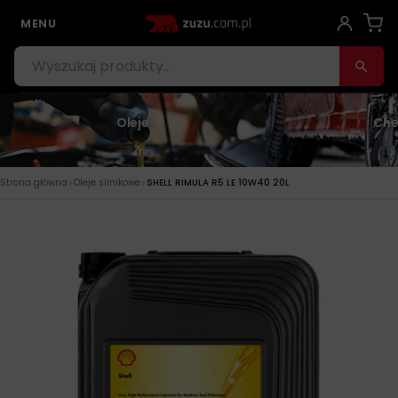
MENU
Oleje
Che
›
›
Strona główna
Oleje silnikowe
SHELL RIMULA R5 LE 10W40 20L