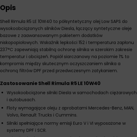
Opis
Shell Rimula R5 LE 10W40 to półsyntetyczny olej Low SAPS do
wysokoobciążonych silników Diesla, łączący syntetyczne oleje
bazowe z zaawansowanym pakietem dodatków
niskopopiołowych. Wskaźnik lepkości 152 i temperatura zapłonu
237°C zapewniają stabilną ochronę silnika w szerokim zakresie
temperatur i obciążeń. Popiół siarczanowy na poziomie 1% to
kompromis między skutecznym oczyszczaniem silnika a
ochroną filtrów DPF przed przedwczesnym zatykaniem.
Zastosowanie Shell Rimula R5 LE 10W40
Wysokoobciążone silniki Diesla w samochodach ciężarowych
i autobusach.
Floty wymagające oleju z aprobatami Mercedes-Benz, MAN,
Volvo, Renault Trucks i Cummins.
Silniki spełniające normy emisji Euro V i VI wyposażone w
systemy DPF i SCR.