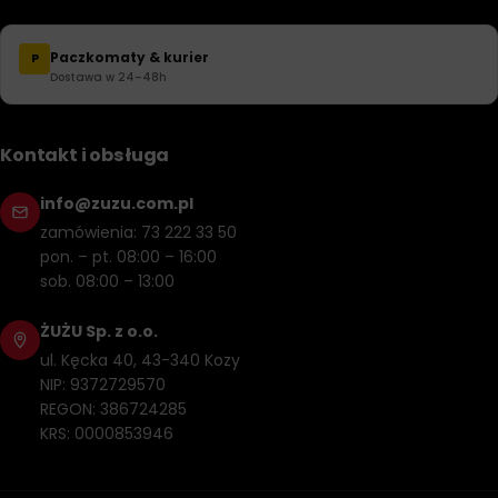
Paczkomaty & kurier
P
Dostawa w 24–48h
Kontakt i obsługa
info@zuzu.com.pl
zamówienia: 73 222 33 50
pon. – pt. 08:00 – 16:00
sob. 08:00 – 13:00
ŻUŻU Sp. z o.o.
ul. Kęcka 40, 43-340 Kozy
NIP: 9372729570
REGON: 386724285
KRS: 0000853946