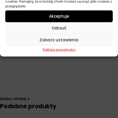
cookies. Pamiętaj, że w każdej chwili możesz usunąć pliki cookies z
Opinie
przeglądarki.
Na razie nie ma opinii o produkcie.
Akceptuje
Dodaj opinię
Odrzuć
Twoja ocena
*
Zobacz ustawienia
Polityka prywatności
Twoja opinia
*
DODAJ OPINIĘ
Podobne produkty