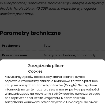
w skali globalnej: odnawialne źródła energii i energię elektryczną.
Produkt Total rubia sx 40 208l spełnia wszystkie wymagania
stawiane przez firmę.
Parametry techniczne
Producent
Total
Przeznaczenie
Maszyny budowlane, Samochody
ciężarowe
Zarządzanie plikami
API
CF, SF
Cookies
Korzystamy z plików cookies, aby strona działała szybko i
Pojemność
208 l
poprawnie. Prowadzimy działania reklamowe, zarówno przez nas,
jak i przez naszych zaufanych partnerów (Google). Szczegółowe
Baza
Mineralny
informacje na ten temat znajdziesz w naszej polityce prywatności.
Wyrażenie zgody na korzystanie z plików cookies oznacza, że będą
one zapisywane na Twoim urządzeniu. Masz możliwość
zarządzania warunkami przechowywania lub dostępu do plików