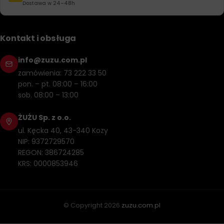
Dostawa w 24–48h
Kontakt i obsługa
info@zuzu.com.pl
zamówienia: 73 222 33 50
pon. – pt. 08:00 – 16:00
sob. 08:00 – 13:00
ŻUŻU Sp. z o.o.
ul. Kęcka 40, 43-340 Kozy
NIP: 9372729570
REGON: 386724285
KRS: 0000853946
© Copyright
2026
zuzu.com.pl