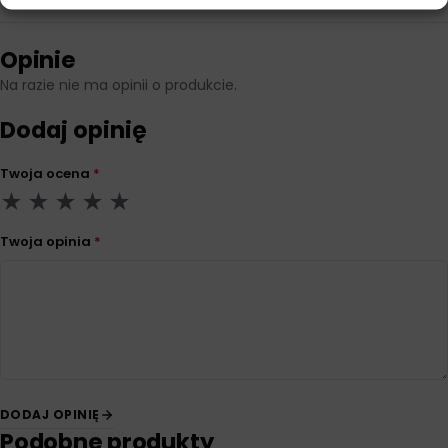
Opinie
Na razie nie ma opinii o produkcie.
Dodaj opinię
Twoja ocena
*
Twoja opinia
*
DODAJ OPINIĘ
Podobne produkty