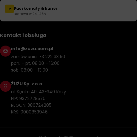
Paczkomaty & kurier
P
Dostawa w 24–48h
Kontakt i obsługa
info@zuzu.com.pl
zamówienia: 73 222 33 50
pon. – pt. 08:00 – 16:00
sob. 08:00 – 13:00
ŻUŻU Sp. z o.o.
ul. Kęcka 40, 43-340 Kozy
NIP: 9372729570
REGON: 386724285
KRS: 0000853946