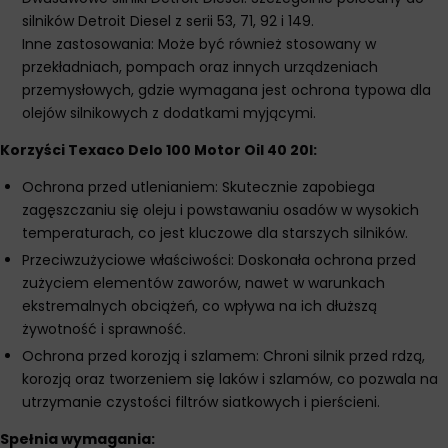
silników Detroit Diesel z serii 53, 71, 92 i 149.
Inne zastosowania: Może być również stosowany w
przekładniach, pompach oraz innych urządzeniach
przemysłowych, gdzie wymagana jest ochrona typowa dla
olejów silnikowych z dodatkami myjącymi.
Korzyści Texaco Delo 100 Motor Oil 40 20l:
Ochrona przed utlenianiem: Skutecznie zapobiega
zagęszczaniu się oleju i powstawaniu osadów w wysokich
temperaturach, co jest kluczowe dla starszych silników.
Przeciwzużyciowe właściwości: Doskonała ochrona przed
zużyciem elementów zaworów, nawet w warunkach
ekstremalnych obciążeń, co wpływa na ich dłuższą
żywotność i sprawność.
Ochrona przed korozją i szlamem: Chroni silnik przed rdzą,
korozją oraz tworzeniem się laków i szlamów, co pozwala na
utrzymanie czystości filtrów siatkowych i pierścieni.
Spełnia wymagania: