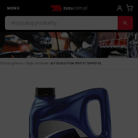
MENU
Oleje
Che
›
›
Strona główna
Oleje silnikowe
ELF EVOLUTION 900 FT 0W40 5L