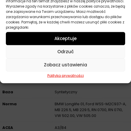
Wskaźnik lepkości: 183
informacje na ten temat znajdziesz w naszej polityce prywatności.
Wyrażenie zgody na korzystanie z plików cookies oznacza, że będą
Temperatura płynięcia: minus 39°C
one zapisywane na Twoim urządzeniu. Masz możliwość
Temperatura zapłonu: 231°C
zarządzania warunkami przechowywania lub dostępu do plików
cookies. Pamiętaj, że w każdej chwili możesz usunąć pliki cookies z
przeglądarki.
Akceptuje
Parametry techniczne
Odrzuć
Producent
Elf
Zobacz ustawienia
Pojemność
5 l
Polityka prywatności
Lepkość
0W-30
Baza
Syntetyczny
Norma
BMW Longlife 01, Ford WSS-M2C937-A,
MB 226.5, MB 229.5, RN 0700, RN 0710,
VW 502.00, VW 505.00
ACEA
A3/B4