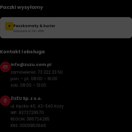
Paczki wysyłamy
Paczkomaty & kurier
P
Dostawa w 24–48h
Kontakt i obsługa
info@zuzu.com.pl
zamówienia: 73 222 33 50
pon. – pt. 08:00 – 16:00
sob. 08:00 – 13:00
ŻUŻU Sp. z o.o.
ul. Kęcka 40, 43-340 Kozy
NIP: 9372729570
REGON: 386724285
KRS: 0000853946