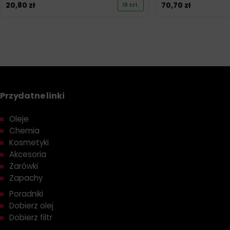
20,80
zł
70,70
zł
18 szt.
Przydatne linki
Oleje
Chemia
Kosmetyki
Akcesoria
Żarówki
Zapachy
Poradniki
Dobierz olej
Dobierz filtr