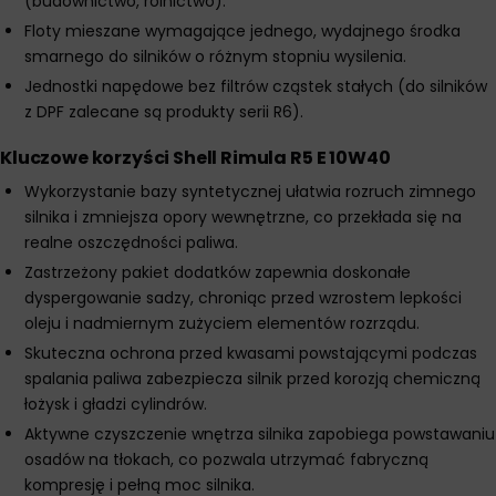
(budownictwo, rolnictwo).
Floty mieszane wymagające jednego, wydajnego środka
smarnego do silników o różnym stopniu wysilenia.
Jednostki napędowe bez filtrów cząstek stałych (do silników
z DPF zalecane są produkty serii R6).
Kluczowe korzyści Shell Rimula R5 E 10W40
Wykorzystanie bazy syntetycznej ułatwia rozruch zimnego
silnika i zmniejsza opory wewnętrzne, co przekłada się na
realne oszczędności paliwa.
Zastrzeżony pakiet dodatków zapewnia doskonałe
dyspergowanie sadzy, chroniąc przed wzrostem lepkości
oleju i nadmiernym zużyciem elementów rozrządu.
Skuteczna ochrona przed kwasami powstającymi podczas
spalania paliwa zabezpiecza silnik przed korozją chemiczną
łożysk i gładzi cylindrów.
Aktywne czyszczenie wnętrza silnika zapobiega powstawaniu
osadów na tłokach, co pozwala utrzymać fabryczną
kompresję i pełną moc silnika.