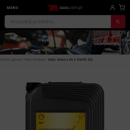
MENU
Oleje
Che
›
›
Strona główna
Oleje silnikowe
SHELL RIMULA R5 E 10W40 20L