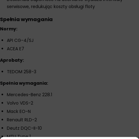
serwisowe, redukując koszty obsługi floty
Spełnia wymagania
Normy:
API CG-4/SJ
ACEA E7
Aprobaty:
TEDOM 258-3
Spełnia wymagania:
Mercedes-Benz 228.1
Volvo VDS-2
Mack EO-N
Renault RLD-2
Deutz DQC-II-10
MTU Type 1