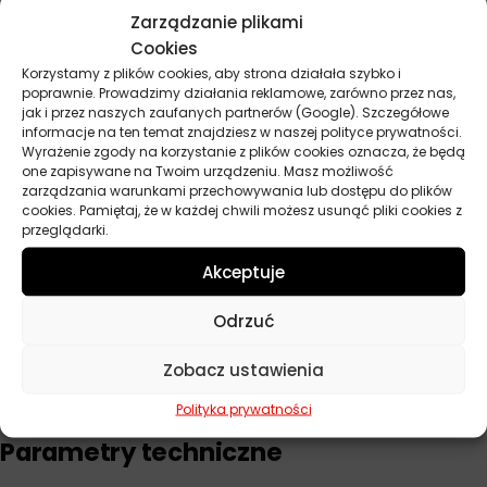
DAF
Zarządzanie plikami
Cookies
Caterpillar ECF-1a
Korzystamy z plików cookies, aby strona działała szybko i
AVIA (silniki: 712, D407, D421.76, D421.85)
poprawnie. Prowadzimy działania reklamowe, zarówno przez nas,
jak i przez naszych zaufanych partnerów (Google). Szczegółowe
Parametry techniczne
informacje na ten temat znajdziesz w naszej polityce prywatności.
Wyrażenie zgody na korzystanie z plików cookies oznacza, że będą
Klasa lepkości: SAE 15W40
one zapisywane na Twoim urządzeniu. Masz możliwość
Lepkość kinematyczna w temp. 100°C: 14,3 mm²/s
zarządzania warunkami przechowywania lub dostępu do plików
cookies. Pamiętaj, że w każdej chwili możesz usunąć pliki cookies z
Wskaźnik lepkości: 140
przeglądarki.
Temperatura płynięcia: minus 32°C
Akceptuje
Temperatura zapłonu: 220°C
TBN: 10,5 mgKOH/g
Odrzuć
Popiół siarczanowy: 1,5%
Odparowalność wg Noacka: 11,5%
Zobacz ustawienia
Polityka prywatności
Parametry techniczne