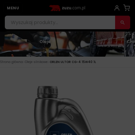
MENU
Oleje
Che
›
›
Strona główna
Oleje silnikowe
ORLEN ULTOR CG-4 15W40 1L