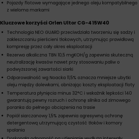
Pojazdy flotowe wymagające jednego oleju kompatybilnego
z wieloma markami
Kluczowe korzyści Orlen Ultor CG-4 15W40
Technologia NEO GUARD przeciwdziała tworzeniu się sadzy i
zakleszczaniu pierścieni tłokowych, utrzymując prawidłową
kompresję przez cały okres eksploatacji
Rezerwa alkaliczna TBN 10,5 mgKOH/g zapewnia skuteczną
neutralizację kwasów nawet przy stosowaniu paliw o
podwyższonej zawartości siarki
Odparowalność wg Noacka 11,5% oznacza mniejsze ubytki
oleju między dolewkami, obniżając koszty eksploatacji floty
Temperatura płynięcia minus 32°C i wskaźnik lepkości 140
gwarantują pewny rozruch i ochronę silnika od zimowego
poranka do pełnego obciążenia na trasie
Popiół siarczanowy 1,5% zapewnia agresywną ochronę
detergentową utrzymującą czystość tłoków i komory
spalania
Doskonała odporność na utlenianie wydłuża interwały